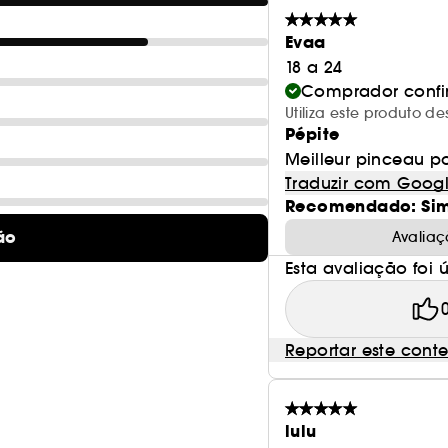
Evaa
18 a 24
Comprador conf
Utiliza este produto d
Pépite
Meilleur pinceau po
Traduzir com Goog
Recomendado: Si
ão
Avaliaç
Esta avaliação foi út
Reportar este cont
lulu