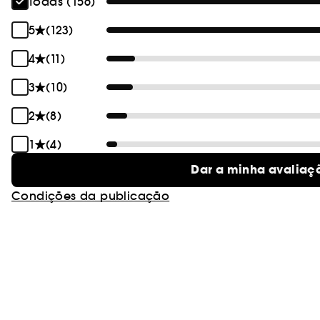
Todas (156)
5
(123)
4
(11)
3
(10)
2
(8)
1
(4)
Dar a minha avaliaç
Condições da publicação