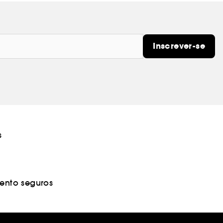
Inscrever-se
s
nto seguros