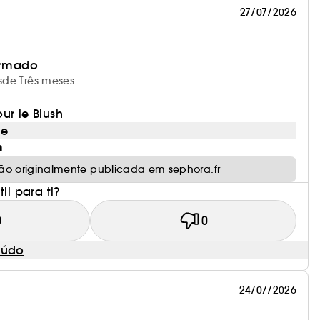
27/07/2026
irmado
esde Três meses
ur le Blush
le
m
ão originalmente publicada em sephora.fr
il para ti?
0
0
eúdo
24/07/2026