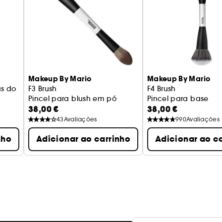
Makeup By Mario
Makeup By Mario
ãs do
F3 Brush
F4 Brush
Pincel para blush em pó
Pincel para base
38,00 €
38,00 €
bamento perfeito
43
Avaliações
990
Avaliações
nho
Adicionar ao carrinho
Adicionar ao c