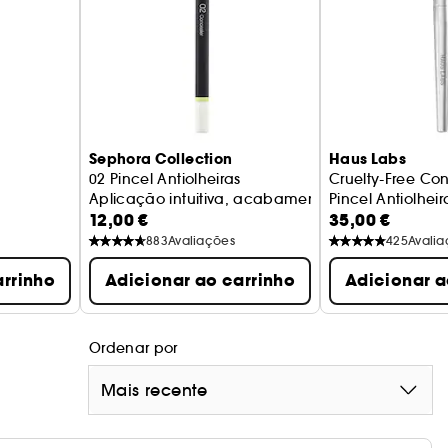
Sephora Collection
Haus Labs
02 Pincel Antiolheiras
Cruelty-Free Co
Aplicação intuitiva, acabamento perfeito
Pincel Antiolheir
12,00 €
35,00 €
883
Avaliações
425
Avali
arrinho
Adicionar ao carrinho
Adicionar a
Ordenar por
Mais recente