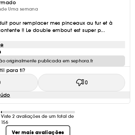
irmado
 desde Uma semana
duit pour remplacer mes pinceaux au fur et à
contente !! Le double embout est super p...
le
m
ão originalmente publicada em sephora.fr
il para ti?
0
0
eúdo
Viste 2 avaliações de um total de
156
Ver mais avaliações