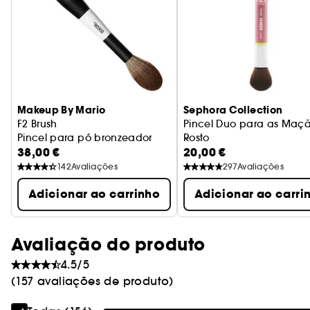
Makeup By Mario
Sephora Collection
F2 Brush
Pincel Duo para as Maç
Pincel para pó bronzeador
Rosto
38,00 €
20,00 €
Aplicação intuitiva, aca
142
Avaliações
297
Avaliações
Adicionar ao carrinho
Adicionar ao carri
Avaliação do produto
4.5/5
(157 avaliações de produto)