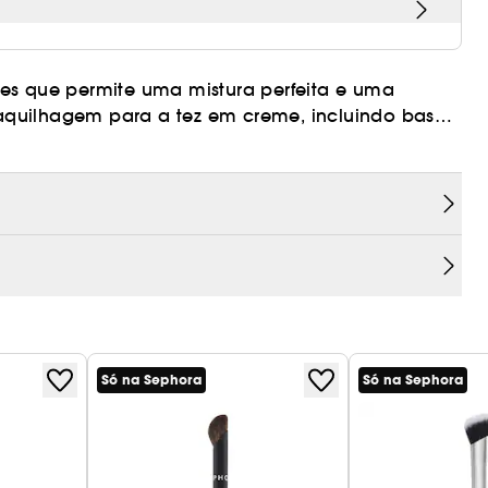
des que permite uma mistura perfeita e uma
quilhagem para a tez em creme, incluindo base,
ra um acabamento perfeito e uniforme.
qualidade, que imitam a sensação e o efeito dos
Só na Sephora
Só na Sephora