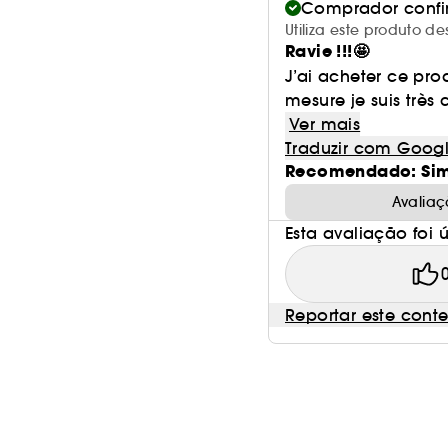
Comprador conf
Utiliza este produto
Ravie !!!🤩
J’ai acheter ce pro
mesure je suis très 
Ver mais
Traduzir com Goog
Recomendado: Si
Avaliaç
Esta avaliação foi út
Reportar este cont