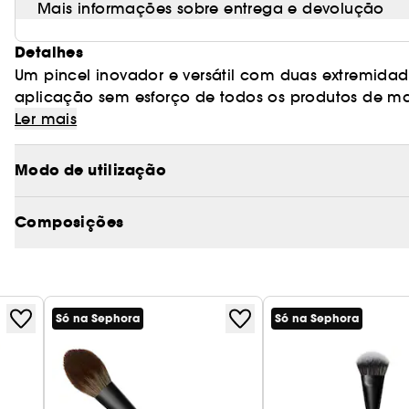
Mais informações sobre entrega e devolução
Detalhes
Um pincel inovador e versátil com duas extremida
aplicação sem esforço de todos os produtos de ma
corretor, blush, bronzer, contorno e iluminador pa
Possui cerdas com patente pendente da mais alta 
Ler mais
pelos naturais.
Modo de utilização
Composições
Só na Sephora
Só na Sephora