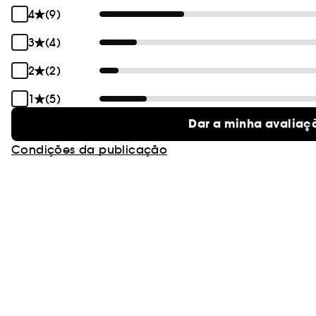
4
(9)
3
(4)
2
(2)
1
(5)
Dar a minha avaliaç
Condições da publicação