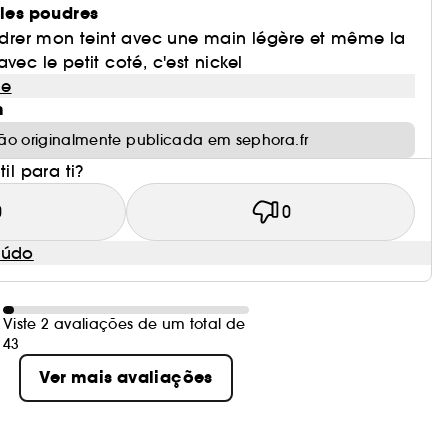
 les poudres
oudrer mon teint avec une main légère et même la
vec le petit coté, c'est nickel
le
m
ão originalmente publicada em sephora.fr
il para ti?
0
0
eúdo
Viste 2 avaliações de um total de
43
Ver mais avaliações