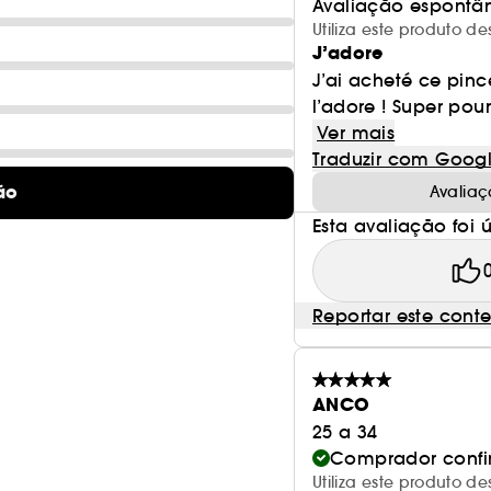
Avaliação espontâ
Utiliza este produto 
J’adore
J’ai acheté ce pin
l’adore ! Super pou
Ver mais
Traduzir com Goog
ão
Avaliaç
Esta avaliação foi út
Reportar este cont
ANCO
25 a 34
Comprador conf
Utiliza este produto d