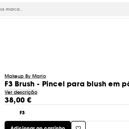
RE
Makeup By Mario
F3 Brush - Pincel para blush em p
Ver descrição
38,00 €
F3
Adicionar ao carrinho