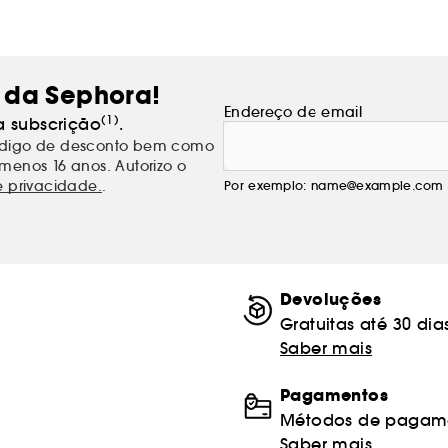
 da Sephora!
Endereço de email
(1)
a subscrição
.
código de desconto bem como
menos 16 anos. Autorizo o
e privacidade.
.
Por exemplo: name@example.com
Devoluções
Gratuitas até 30 dia
Saber mais
Pagamentos
Métodos de pagame
Saber mais