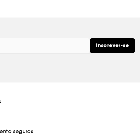
Inscrever-se
s
nto seguros