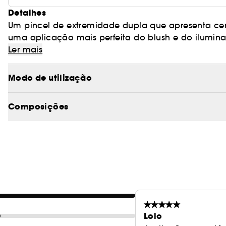
Detalhes
Um pincel de extremidade dupla que apresenta cer
uma aplicação mais perfeita do blush e do iluminador. Este pincel versátil oferece uma a
precisa e um esbatido sem esforço para realçar e i
Possui cerdas com patente pendente da mais alta 
Ler mais
acabamento dos pelos naturais.
Modo de utilização
Composições
Lolo