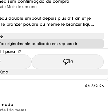
nea sem confirmação de compra
desde Mais de um ano
ceau double embout depuis plus d’1 an et je
r le bronzer poudre ou même le bronzer liqu...
le
ão originalmente publicada em sephora.fr
il para ti?
0
0
eúdo
07/05/2026
irmado
esde Três meses