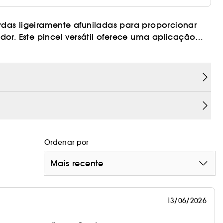
das ligeiramente afuniladas para proporcionar
plicação
luminar as feições de qualquer formato de rosto.
qualidade, que imitam a sensação e o
Ordenar por
Mais recente
13/06/2026