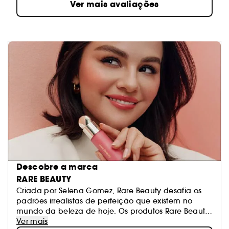
Ver mais avaliações
Descobre a marca
RARE BEAUTY
Criada por Selena Gomez, Rare Beauty desafia os
padrões irrealistas de perfeição que existem no
mundo da beleza de hoje. Os produtos Rare Beauty
são feitos para a autoexpressão do dia a dia.
Ver mais