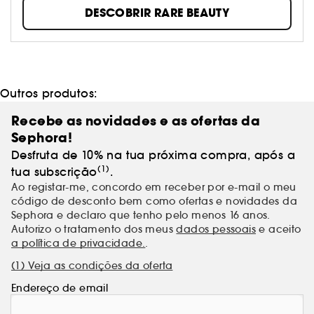
Arejadas e respiráveis, nossas fórmulas de bem-estar
DESCOBRIR RARE BEAUTY
também oferecem cobertura ajustável e um
acabamento fresco que sempre refletirá a tua
identidade pessoal.
Outros produtos:
Recebe as novidades e as ofertas da
Sephora!
Desfruta de 10% na tua próxima compra, após a
(1)
tua subscrição
.
Ao registar-me, concordo em receber por e-mail o meu
código de desconto bem como ofertas e novidades da
Sephora e declaro que tenho pelo menos 16 anos.
Autorizo o tratamento dos meus
dados pessoais
e aceito
a política de privacidade.
.
(1) Veja as condições da oferta
Endereço de email