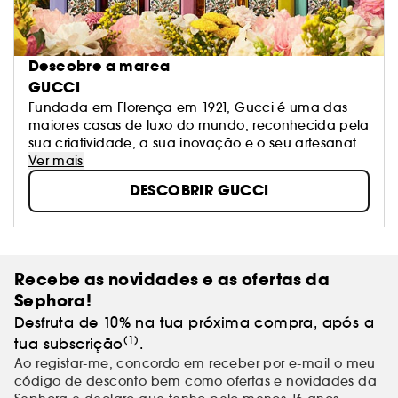
Descobre a marca
GUCCI
Fundada em Florença em 1921, Gucci é uma das
maiores casas de luxo do mundo, reconhecida pela
sua criatividade, a sua inovação e o seu artesanato
italiano incomparável. Os perfumes Gucci fazem
Ver mais
parte da oferta Gucci com um portfólio de
DESCOBRIR GUCCI
fragrâncias que inclui Gucci by Gucci, Gucci Guilty
e Gucci Première.
Recebe as novidades e as ofertas da
Sephora!
Desfruta de 10% na tua próxima compra, após a
(1)
tua subscrição
.
Ao registar-me, concordo em receber por e-mail o meu
código de desconto bem como ofertas e novidades da