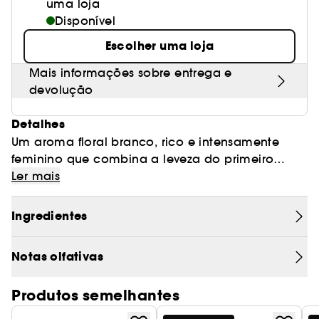
uma loja
Disponível
Escolher uma loja
Mais informações sobre entrega e
devolução
Detalhes
Um aroma floral branco, rico e intensamente
feminino que combina a leveza do primeiro
rebento de gardénia e a riqueza da sua flor em
Ler mais
plena floração, Gucci Flora Gorgeous Gardenia
caracteriza as mulheres que são autênticas e
Ingredientes
curiosamente atraentes. Uma nota irresistível de
Gardénia Branca combina-se com o absoluto de
Notas olfativas
Jasmim Real solar. Uma deliciosa poção de
alegria que se desdobra em flor de pereira,
Produtos semelhantes
enquanto o aroma hipnotizante de patchouli e
açúcar mascavado lhe confere uma doçura