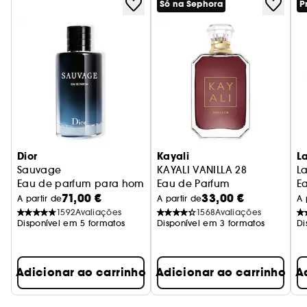
Só na Sephora
P
delicada.
Este coffret de presente primaveril Gucci Flora
contém:
- Gucci Flora Gorgeous Gardenia Eau de Parfum
50 ml (1,6 oz)
- Gucci Flora Gorgeous Gardenia Loção Corporal
50 ml (1,6 oz)
Dior
Kayali
L
Sauvage
KAYALI VANILLA 28
La
Eau de parfum para homem - Notas condimentadas & abs
Eau de Parfum
E
71,00 €
33,00 €
A partir de
A partir de
A 
1592
Avaliações
1568
Avaliações
Disponível em 5 formatos
Disponível em 3 formatos
Di
Adicionar ao carrinho
Adicionar ao carrinho
A