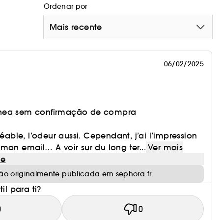
Ordenar por
Mais recente
06/02/2025
nea sem confirmação de compra
réable, l’odeur aussi. Cependant, j’ai l’impression
mon email… A voir sur du long ter...
Ver mais
le
ão originalmente publicada em sephora.fr
il para ti?
0
0