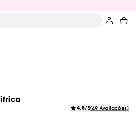
ífrica
4.5
/5
(49 Avaliações)