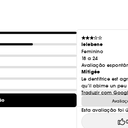
lelebene
Feminino
18 a 24
Avaliação espontâ
Mitigée
Le dentifrice est ag
qu’il abime un peu 
Traduzir com Goog
ão
Avaliaç
Esta avaliação foi út