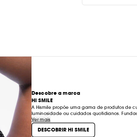
Descobre a marca
HI SMILE
A Hismile propõe uma gama de produtos de cu
luminosidade ou cuidados quotidianos. Fundad
países.
Ver mais
DESCOBRIR HI SMILE