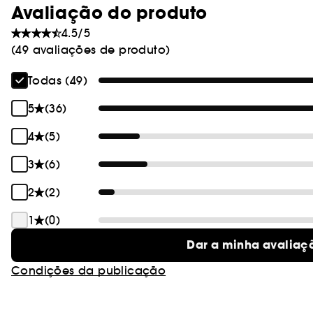
Avaliação do produto
4.5/5
(49 avaliações de produto)
Todas (49)
5
(36)
4
(5)
3
(6)
2
(2)
1
(0)
Dar a minha avaliaç
Condições da publicação