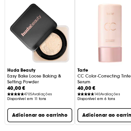
Huda Beauty
Tarte
Easy Bake Loose Baking &
CC Color-Correcting Tint
Setting Powder
Serum
40,00 €
40,00 €
Pó solto
Sérum Com Cor Corretor
4705
Avaliações
140
Avaliações
Disponível em 11 tons
Disponível em 6 tons
Adicionar ao carrinho
Adicionar ao carri