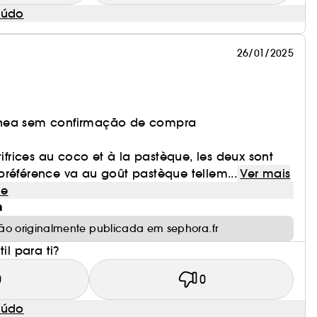
eúdo
26/01/2025
nea sem confirmação de compra
tifrices au coco et à la pastèque, les deux sont
préférence va au goût pastèque tellem...
Ver mais
le
m
ão originalmente publicada em sephora.fr
il para ti?
0
0
eúdo