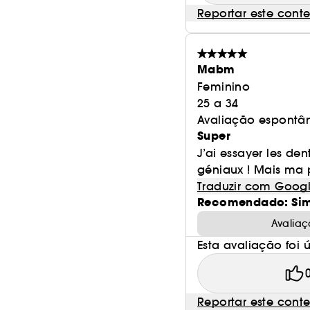
Reportar este cont
Mabm
Feminino
25 a 34
Avaliação espontâ
Super
J’ai essayer les den
géniaux ! Mais ma 
Traduzir com Goog
Recomendado: Si
Avaliaç
Esta avaliação foi út
Reportar este cont