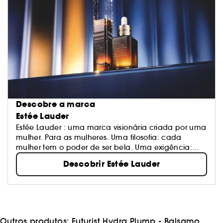
Descobre a marca
Estée Lauder
Estée Lauder : uma marca visionária criada por uma
mulher. Para as mulheres. Uma filosofia: cada
mulher tem o poder de ser bela. Uma exigência:
oferecer o melhor da investigação, da inovação e
Descobrir Estée Lauder
do serviço. Uma assinatura: tecnologias de
cuidados avançadas, maquilhagem profissional,
perfumes reconhecidos.
Outros produtos:
Futurist Hydra Plump - Balsamo