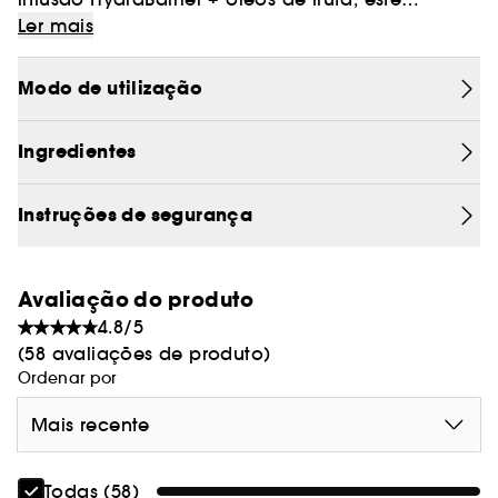
bálsamo labial com ácido hialurónico
Ler mais
proporciona uma hidratação reforçada,
aplicação após aplicação.
Modo de utilização
Ingredientes
Instruções de segurança
Avaliação do produto
4.8/5
(58 avaliações de produto)
Ordenar por
Mais recente
Todas (58)