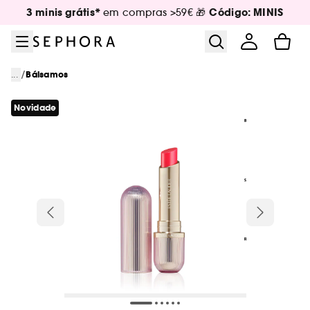
Ir para o menu
Ir para o conteúdo principal
Ir para o rodapé
3 minis grátis*
Código: MINIS
em compras >59€ 🎁
/
...
Bálsamos
Novidade