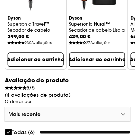
Dyson
Dyson
D
Supersonic Travel™
Supersonic Nural™
A
CONTROLOS VARIÁVEIS DE TEMPERATURA E
Secador de cabelo
Secador de cabelo Liso a On
M
VELOCIDADE
299,00 €
429,00 €
6
230
Avaliações
27
Avaliações
O secador de cabelo inclui um bico de precisão
e incorpora controlos variáveis ​​de temperatura e
Adicionar ao carrinho
Adicionar ao carrinho
A
velocidade que permitem que se adapte ao teu
tipo de cabelo.
Além disso, seu botão de ar frio ajuda a fixar o
penteado.
Avaliação do produto
5/5
(1) Em comparação com secadores standard.
(4 avaliações de produto)
Ordenar por
Mais recente
Todas (6)