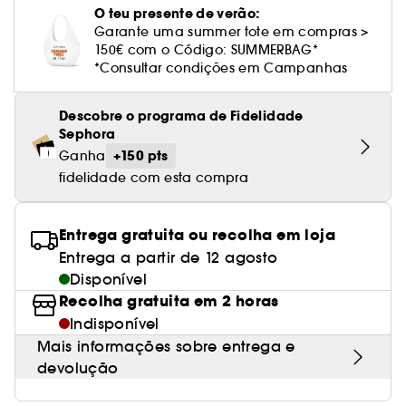
Cuidado corporal perfumado
Leite desmaquilhante
Perfume fresco
Brilho & suavidade
Creme com cor
Óleo desmaquilhante
Gel de barbear e loção pós-barba
frizz
O teu presente de verão:
PHLUR
Coffrets de rosto
Utensílios de beleza rosto
Tratamento anti-vermelhidão
Rare Beauty
Ver tudo
Tratamento rosto parafarmácia
Acessórios maquilhagem
Óleos e difusores
Garante uma summer tote em compras >
Cuidado de unhas
Westman Atelier
Água micelar
Perfume amadeirado
Cuidado do couro cabeludo
150€ com o Código: SUMMERBAG*
Leite desmaquilhante
Cabelo sem brilho
Prada Beauty
Utensílios e acessórios de limpeza
Tratamento minimizador dos poros
Rem Beauty
Cremes de olhos
*Consultar condições em Campanhas
Ver tudo
Tratamento Sephora Collection
Try me
Toalhitas desmaquilhantes
Perfume com baunilha
Volume
Westman Atelier
Pinças
Tratamento reafirmante e lifting
Sephora Collection
Limpeza & esfoliantes
Descobre o programa de Fidelidade
Corpo parafarmácia
Perfume doce
Coloração
Sephora
Tratamento purificante e matificante
Yepoda
Hidratantes
+150 pts
Ganha
Tratamento parafarmácia
Protetor solar cabelo
fidelidade com esta compra
Anti-idade
Solares parafarmácia
Anti-caspa
Entrega gratuita ou recolha em loja
Entrega a partir de 12 agosto
Disponível
Recolha gratuita em 2 horas
Indisponível
Mais informações sobre entrega e
devolução