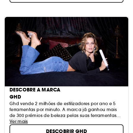
DESCOBRE A MARCA
GHD
Ghd vende 2 milhões de estilizadores por ano e 5
ferramentas por minuto. A marca já ganhou mais
de 300 prémios de beleza pelas suas ferramentas
inovadoras que mantêm uma temperatura
Ver mais
constante de 185°C, a temperatura ideal para os
DESCOBRIR GHD