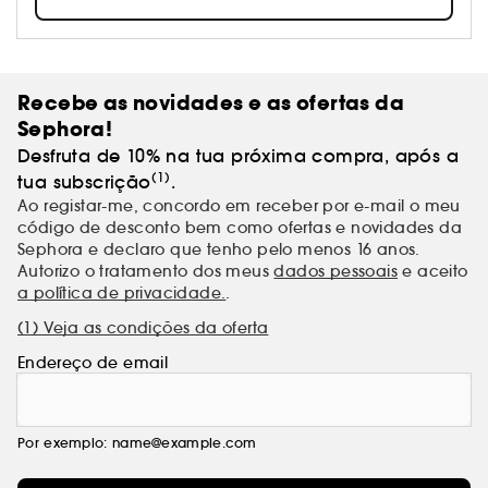
melhores resultados sem afetar a saúde do cabelo.
Recebe as novidades e as ofertas da
Sephora!
Desfruta de 10% na tua próxima compra, após a
(1)
tua subscrição
.
Ao registar-me, concordo em receber por e-mail o meu
código de desconto bem como ofertas e novidades da
Sephora e declaro que tenho pelo menos 16 anos.
Autorizo o tratamento dos meus
dados pessoais
e aceito
a política de privacidade.
.
(1) Veja as condições da oferta
Endereço de email
Por exemplo: name@example.com