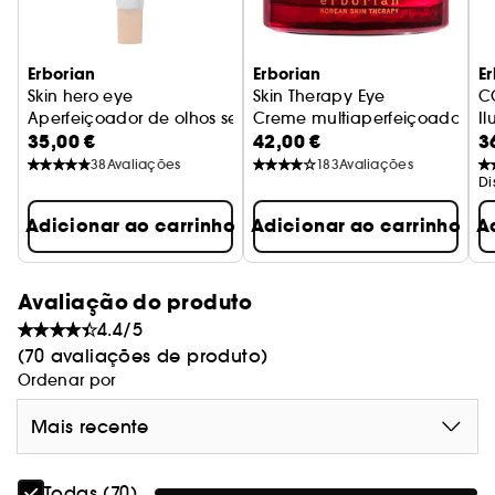
Erborian
Erborian
E
Skin hero eye
Skin Therapy Eye
C
Aperfeiçoador de olhos sem cor + Cuidado antifadiga em 
Creme multiaperfeiçoador par
I
35,00 €
42,00 €
3
38
Avaliações
183
Avaliações
Di
Adicionar ao carrinho
Adicionar ao carrinho
A
Avaliação do produto
4.4/5
(70 avaliações de produto)
Ordenar por
Mais recente
Todas (70)