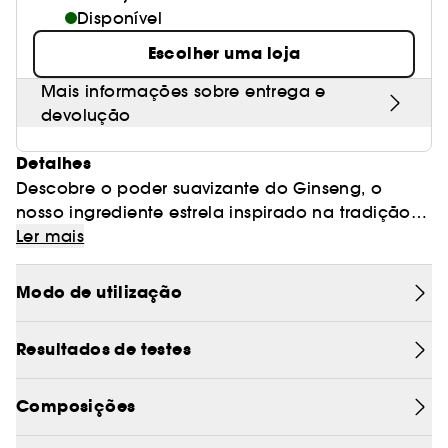
Disponível
Escolher uma loja
Mais informações sobre entrega e
devolução
Detalhes
Descobre o poder suavizante do Ginseng, o
nosso ingrediente estrela inspirado na tradição
coreana, tão eficaz como o retinol(1) num
Ler mais
contorno de olhos altamente concentrado. Em
apenas 3 minutos(2), alisa visivelmente as rídulas,
Modo de utilização
e em 14 dias(2), as rugas são duradouramente
suavizadas.
Resultados de testes
Enriquecida com cafeína, a sua fórmula
combate as olheiras e os papos para um olhar
visivelmente mais fresco, dia após dia.
Composições