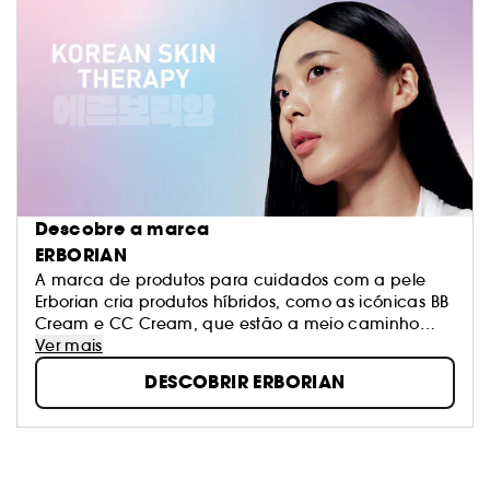
Descobre a marca
ERBORIAN
A marca de produtos para cuidados com a pele
Erborian cria produtos híbridos, como as icónicas BB
Cream e CC Cream, que estão a meio caminho
entre os cuidados com a pele e a maquilhagem.
Ver mais
Estes produtos respondem a um objetivo específico
DESCOBRIR ERBORIAN
da marca: fazer com que redescubra a sua pele.
É A SUA PELE, TENHA ORGULHO DELA!