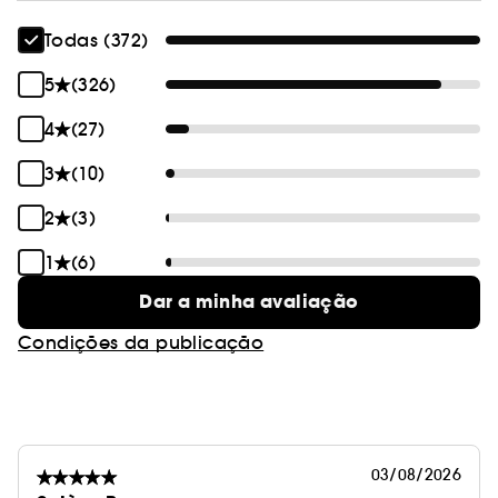
Todas (372)
5
(326)
4
(27)
3
(10)
2
(3)
1
(6)
Dar a minha avaliação
Condições da publicação
03/08/2026