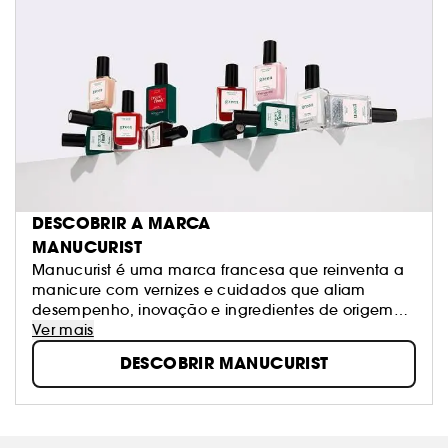
DESCOBRIR A MARCA
MANUCURIST
Manucurist é uma marca francesa que reinventa a
manicure com vernizes e cuidados que aliam
desempenho, inovação e ingredientes de origem
natural. Fórmulas mais limpas para unhas
Ver mais
sublimadas, sem comprometer a cor ou a duração.
DESCOBRIR MANUCURIST
As tuas unhas, mas ainda melhores!