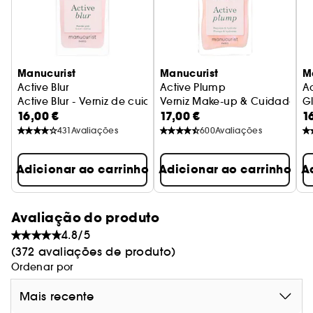
Manucurist
Manucurist
M
Active Blur
Active Plump
A
Active Blur - Verniz de cuidado esbatido efeito rosa mate
Verniz Make-up & Cuidado
G
16,00 €
17,00 €
1
V
431
Avaliações
600
Avaliações
Adicionar ao carrinho
Adicionar ao carrinho
A
Avaliação do produto
4.8/5
(372 avaliações de produto)
Ordenar por
Mais recente