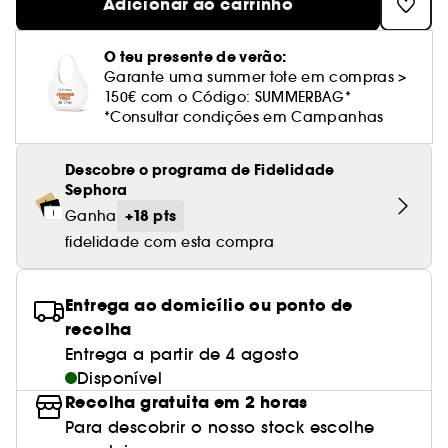
Cuidado corporal perfumado
Adicionar ao carrinho
Leite desmaquilhante
Perfume fresco
Brilho & suavidade
Creme com cor
Óleo desmaquilhante
Gel de barbear e loção pós-barba
frizz
PHLUR
Coffrets de rosto
Utensílios de beleza rosto
Tratamento anti-vermelhidão
Tarte
Ver tudo
Tratamento rosto parafarmácia
Acessórios maquilhagem
Óleos e difusores
Cuidado de unhas
Westman Atelier
Água micelar
Perfume amadeirado
Cuidado do couro cabeludo
O teu presente de verão:
Leite desmaquilhante
Cabelo sem brilho
Prada Beauty
Utensílios e acessórios de limpeza
Tratamento minimizador dos poros
Rare Beauty
Cremes de olhos
Garante uma summer tote em compras >
Ver tudo
Tratamento Sephora Collection
Try me
Toalhitas desmaquilhantes
Perfume com baunilha
Volume
150€ com o Código: SUMMERBAG*
Westman Atelier
Pinças
Tratamento reafirmante e lifting
*Consultar condições em Campanhas
Rem Beauty
Limpeza & esfoliantes
Corpo parafarmácia
Perfume doce
Coloração
Tratamento purificante e matificante
Sephora Collection
Hidratantes
Descobre o programa de Fidelidade
Tratamento parafarmácia
Protetor solar cabelo
Sephora
Yepoda
Anti-idade
+18 pts
Ganha
Solares parafarmácia
Anti-caspa
fidelidade com esta compra
Entrega ao domicílio ou ponto de
recolha
Entrega a partir de 4 agosto
Disponível
Recolha gratuita em 2 horas
Para descobrir o nosso stock escolhe