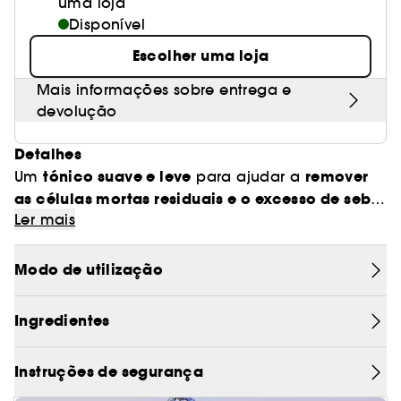
uma loja
Disponível
Escolher uma loja
Mais informações sobre entrega e
devolução
Detalhes
tónico suave e leve
remover
Um
para ajudar a
as células mortas residuais e o excesso de sebo
Ler mais
que podem persistir após a limpeza
. A água de
ameixa verde (25%) e o extrato de feijão mungo
suavizar a textura da pele
(2%) contribuem para
Modo de utilização
e proporcionar hidratação
. A sua mistura de
ácido glicólico (2%) e ácido salicílico (0,5%)
Ingredientes
permite-lhe utilizá-lo de manhã e à noite para
eliminar as células mortas sem irritar a pele.
Instruções de segurança