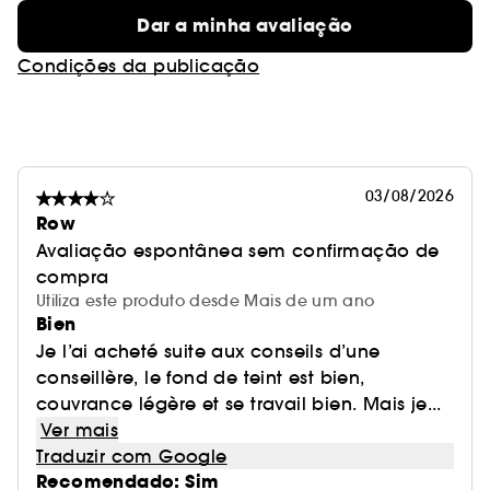
N.
Dar a minha avaliação
Condições da publicação
* Teste instrumental sobre 20 sujeitos
**92% das imperfeições
03/08/2026
*** O Forest Stewardship Council é um rótulo
Row
ecológico ambiental que protege as florestas.
Avaliação espontânea sem confirmação de
compra
Vegan :
Produtos fabricados com ingredientes de
Utiliza este produto desde Mais de um ano
origem natural.
Bien
Je l’ai acheté suite aux conseils d’une
conseillère, le fond de teint est bien,
couvrance légère et se travail bien. Mais je...
Ver mais
Traduzir com Google
Recomendado: Sim