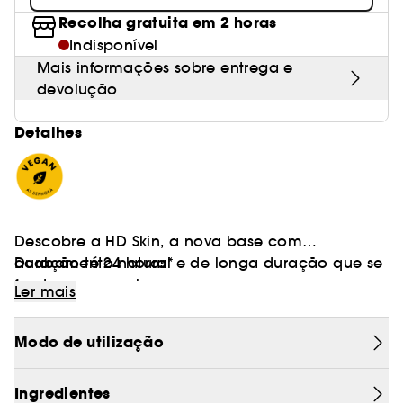
Recolha gratuita em 2 horas
Indisponível
Mais informações sobre entrega e
devolução
Detalhes
Descobre a HD Skin, a nova base com
acabamento natural e de longa duração que se
Duração té 24 horas*
funde com a pele.
Ler mais
FOCUS ON ME
Modo de utilização
Co-criada com os nossos profissionais, a base
HD Skin resume toda o nosso conhecimento
sobre uma tez perfeita.
Ingredientes