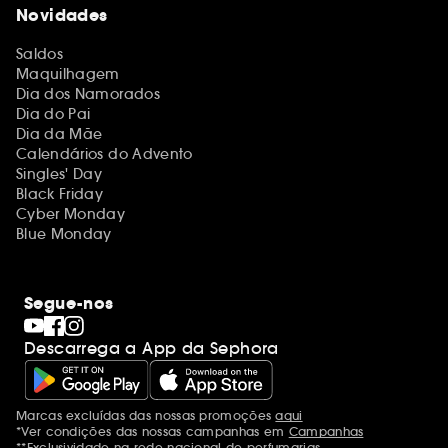
Novidades
Saldos
Maquilhagem
Dia dos Namorados
Dia do Pai
Dia da Mãe
Calendários do Advento
Singles' Day
Black Friday
Cyber Monday
Blue Monday
Segue-nos
Descarrega a App da Sephora
Marcas excluídas das nossas promoções
aqui
Menções adicionais
*Ver condições das nossas campanhas em
Campanhas
**Exclusividade na rede nacional de perfumarias.