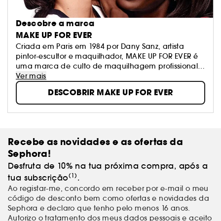
Descobre a marca
MAKE UP FOR EVER
Criada em Paris em 1984 por Dany Sanz, artista
pintor-escultor e maquilhador, MAKE UP FOR EVER é
uma marca de culto de maquilhagem profissional.
Utilizada tanto pelos Make Up Artists e celebridades
Ver mais
como pelo grande público, os produtos MAKE UP
DESCOBRIR MAKE UP FOR EVER
FOR EVER permitem que todas se embelezem, mas
sobretudo que se exprimam. A divisa de MAKE UP
FOR EVER ?" A vida é um palco" - "A vida é uma
cena".
Recebe as novidades e as ofertas da
Sephora!
Desfruta de 10% na tua próxima compra, após a
(1)
tua subscrição
.
Ao registar-me, concordo em receber por e-mail o meu
código de desconto bem como ofertas e novidades da
Sephora e declaro que tenho pelo menos 16 anos.
Autorizo o tratamento dos meus
dados pessoais
e aceito