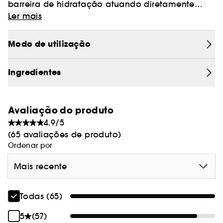
barreira de hidratação atuando diretamente
sobre os dois componentes essenciais para a
Ler mais
sua manutenção: a humidade e os lípidos.
Água de rosas: Rica em polifenóis e flavonoides
Modo de utilização
antioxidantes para acalmar e despertar a pele e
melhorar a tez.
Ingredientes
Avaliação do produto
4.9/5
(65 avaliações de produto)
Ordenar por
Mais recente
Todas (65)
5
(57)