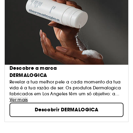
Descobre a marca
DERMALOGICA
Revelar a tua melhor pele a cada momento da tua
vida é a tua razão de ser. Os produtos Dermalogica
fabricados em Los Angeles têm um só objetivo: a
saúde da tua pele, sem rituais fúteis, sem curas
Ver mais
milagrosas, sem falsas promessas. Por isso, criaram
Descobrir DERMALOGICA
produtos que combinam o melhor da natureza e da
tecnologia. Esta é a razão pela qual a Dermalogica
é a escolha número 1 dos institutos de beleza em
todo o mundo!