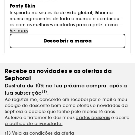
Fenty Skin
Inspirada no seu estilo de vida global, Rihanna
reuniu ingredientes de todo o mundo e combinou-
os com os melhores cuidados para a pele, como
ácido hialurônico e niacinamida - para resultados
Ver mais
clinicamente comprovados. Impulsionada após um
Descobrir a marca
encontro infeliz com um produto que atacou a sua
pele, ela priorizou fórmulas limpas que também são
vegans e sem glúten. Além disso, ela elevou toda a
experiência com texturas suaves e únicas e aromas
quentes e deliciosos. Este é um tratamento para a
Recebe as novidades e as ofertas da
pele que funciona, que é incrível e que faz com que
Sephora!
te se sintas bem ao usá-lo. Entra na nova cultura de
tratamento.
Desfruta de 10% na tua próxima compra, após a
(1)
tua subscrição
.
Ao registar-me, concordo em receber por e-mail o meu
código de desconto bem como ofertas e novidades da
Sephora e declaro que tenho pelo menos 16 anos.
Autorizo o tratamento dos meus
dados pessoais
e aceito
a política de privacidade.
.
(1) Veja as condições da oferta