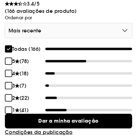
exuberantes (o mesmo aroma que o fez cair no Instant Reset
3.4/5
e Butta Drop!)
(166 avaliações de produto)
Ordenar por
Sabe mais sobre Clean at Sephora
(AQUÍ)
Mais recente
Vegan :
Produtos fabricados com ingredientes de
origem natural.
Todas (166)
5
(78)
4
(18)
3
(7)
2
(22)
1
(41)
Dar a minha avaliação
Condições da publicação