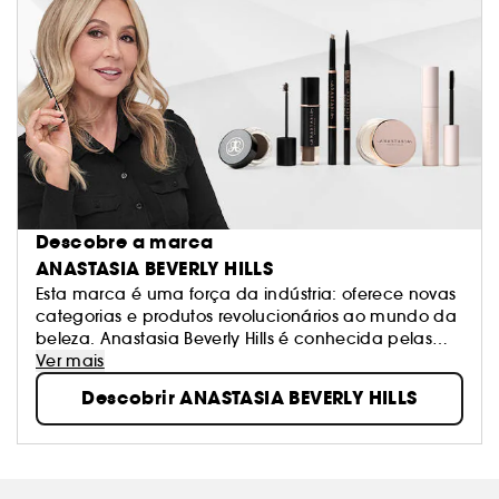
Descobre a marca
ANASTASIA BEVERLY HILLS
Esta marca é uma força da indústria: oferece novas
categorias e produtos revolucionários ao mundo da
beleza. Anastasia Beverly Hills é conhecida pelas
suas fórmulas perfeitas no que toca à definição de
Ver mais
sobrancelhas, contouring de rosto e paletas de
Descobrir ANASTASIA BEVERLY HILLS
sombras de olhos – tudo criado para redesenhar e
aprimorar características faciais.