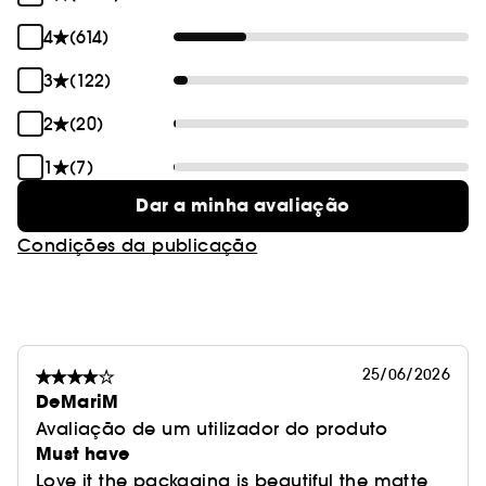
4
(614)
3
(122)
2
(20)
1
(7)
Dar a minha avaliação
Condições da publicação
25/06/2026
DeMariM
Avaliação de um utilizador do produto
Must have
Love it the packaging is beautiful the matte