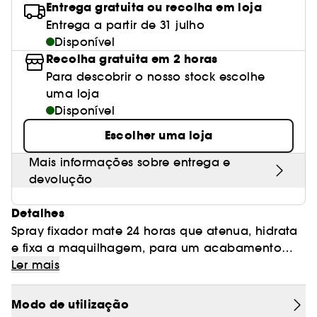
Entrega gratuita ou recolha em loja
Entrega a partir de 31 julho
Disponível
Recolha gratuita em 2 horas
Para descobrir o nosso stock escolhe
uma loja
Disponível
Escolher uma loja
Mais informações sobre entrega e
devolução
Detalhes
Spray fixador mate 24 horas que atenua, hidrata
e fixa a maquilhagem, para um acabamento
que não seca, semelhante à pele.
Ler mais
Apresentamos o Impeccable Setting Spray:
Mantenha a maquilhagem suave e aveludada
durante 24 horas e obtenha um acabamento
Modo de utilização
sem brilho e natural durante todo o dia. Esta
Fórmula matificante e leve para 24 horas.