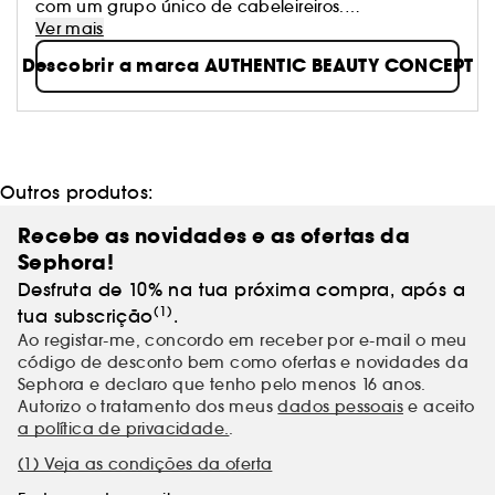
com um grupo único de cabeleireiros.
Ver mais
Acreditamos em ingredientes com origens
Descobrir a marca AUTHENTIC BEAUTY CONCEPT
cuidadosamente selecionadas e fórmulas
(1)
(2)
veganas
sem tensioativos sulfatados
nem
silicones. Acreditamos que a beleza autêntica é
natural e simples. O desafio é realçar a sua beleza
natural, que apenas aguarda ser revelada.
Outros produtos:
A beleza autêntica do teu cabelo começa aqui!
Recebe as novidades e as ofertas da
(1)Sem ingredientes de origem animal.
Sephora!
(2)Que normalmente podem estar presentes nas
Desfruta de 10% na tua próxima compra, após a
fórmulas dos Banhos.
(1)
tua subscrição
.
Ao registar-me, concordo em receber por e-mail o meu
código de desconto bem como ofertas e novidades da
Sephora e declaro que tenho pelo menos 16 anos.
Autorizo o tratamento dos meus
dados pessoais
e aceito
a política de privacidade.
.
(1) Veja as condições da oferta