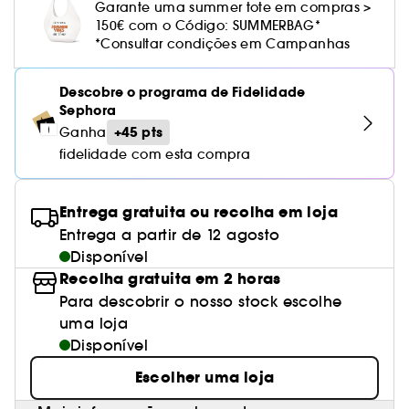
Cuidado corporal perfumado
Leite desmaquilhante
Perfume fresco
Brilho & suavidade
Garante uma summer tote em compras >
Creme com cor
Óleo desmaquilhante
Gel de barbear e loção pós-barba
frizz
PHLUR
Coffrets de rosto
Utensílios de beleza rosto
Tratamento anti-vermelhidão
150€ com o Código: SUMMERBAG*
Rare Beauty
Ver tudo
Tratamento rosto parafarmácia
Acessórios maquilhagem
Óleos e difusores
Cuidado de unhas
Westman Atelier
*Consultar condições em Campanhas
Água micelar
Perfume amadeirado
Cuidado do couro cabeludo
Leite desmaquilhante
Cabelo sem brilho
Prada Beauty
Utensílios e acessórios de limpeza
Tratamento minimizador dos poros
Rem Beauty
Cremes de olhos
Ver tudo
Tratamento Sephora Collection
Try me
Toalhitas desmaquilhantes
Perfume com baunilha
Volume
Descobre o programa de Fidelidade
Westman Atelier
Pinças
Tratamento reafirmante e lifting
Sephora Collection
Limpeza & esfoliantes
Sephora
Corpo parafarmácia
Perfume doce
Coloração
+45 pts
Ganha
Tratamento purificante e matificante
Yepoda
Hidratantes
fidelidade com esta compra
Tratamento parafarmácia
Protetor solar cabelo
Anti-idade
Solares parafarmácia
Anti-caspa
Entrega gratuita ou recolha em loja
Entrega a partir de 12 agosto
Disponível
Recolha gratuita em 2 horas
Para descobrir o nosso stock escolhe
uma loja
Disponível
Escolher uma loja