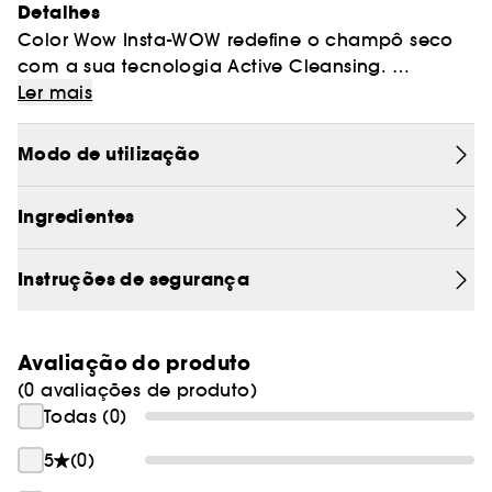
Detalhes
Color Wow Insta-WOW redefine o champô seco
com a sua tecnologia Active Cleansing.
Ler mais
Ao contrário das fórmulas tradicionais que
mascaram o sebo na superfície, Insta-WOW
Modo de utilização
limpa verdadeiramente graças a agentes de alto
desempenho que decompõem o sebo em
Ingredientes
microgotículas, como um champô líquido. Os
amidos micronizados de alto desempenho
absorvem instantaneamente o excesso sem
Instruções de segurança
deixar resíduos brancos, mesmo em cabelo
escuro.
Avaliação do produto
Concebido para ser eliminado facilmente ao
(0 avaliações de produto)
escovar, sem acumulação nem obstrução
Todas (0)
folicular. Nenhum resíduo.
5
(0)
Ainda mais? Preserva o equilíbrio do microbioma