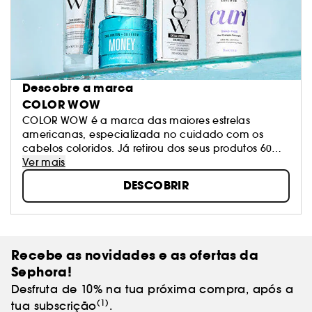
Descobre a marca
COLOR WOW
COLOR WOW é a marca das maiores estrelas
americanas, especializada no cuidado com os
cabelos coloridos. Já retirou dos seus produtos 60
ingredientes que podem alterar a cor e a qualidade
Ver mais
dos cabelos.
DESCOBRIR
Chris Appleton, embaixador e cabeleireiro oficial de
celebridades, como a Jennifer Lopez que é
conhecida pelo seu estilo "Glass Hair" feito com os
produtos da marca!
Recebe as novidades e as ofertas da
Sephora!
Desfruta de 10% na tua próxima compra, após a
(1)
tua subscrição
.