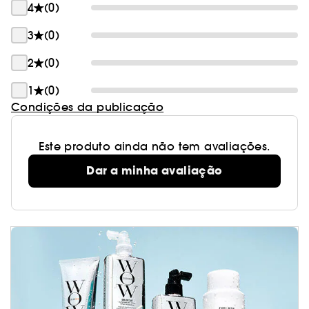
4
(0)
do couro cabeludo, regula a produção de sebo,
proporciona proteção antipoluição e neutraliza
3
(0)
os odores.
2
(0)
Resultado comprovado: 95% do sebo eliminado
1
(0)
para uma frescura duradoura.
Condições da publicação
Este produto ainda não tem avaliações.
Dar a minha avaliação