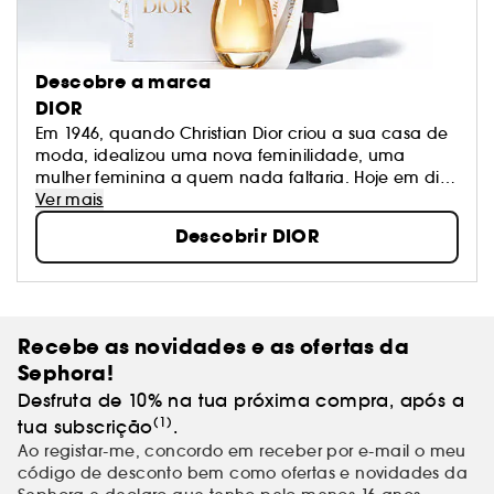
Descobre a marca
DIOR
Em 1946, quando Christian Dior criou a sua casa de
moda, idealizou uma nova feminilidade, uma
mulher feminina a quem nada faltaria. Hoje em dia,
dos vestidos aos acessórios, das fragrâncias ao
Ver mais
batom e ao mais sofisticado tratamento, a Casa
Descobrir DIOR
Dior exalta a beleza da mulher conferindo-lhe
luminosidade e modernidade.
Recebe as novidades e as ofertas da
Sephora!
Desfruta de 10% na tua próxima compra, após a
(1)
tua subscrição
.
Ao registar-me, concordo em receber por e-mail o meu
código de desconto bem como ofertas e novidades da