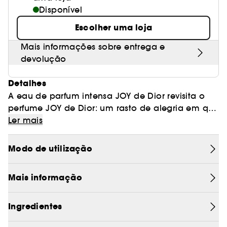
Disponível
Escolher uma loja
Mais informações sobre entrega e
devolução
Detalhes
A eau de parfum intensa JOY de Dior revisita o
perfume JOY de Dior: um rasto de alegria em que
as notas de flores explodem em fogo de artifício,
Ler mais
um concentrado de alegria e profundidade.
Modo de utilização
JOY de Dior Eau de Parfum Intense para mulher
reúne a luminosidade colorida da rosa e do
Mais informação
jasmim, combinada com o néroli e realçada
pelo toque da madeira de sândalo e toque da
baunilha. Sumarenta e floral, esta explosão de
Ingredientes
alegria é sublimada pela cor rosa do seu frasco.