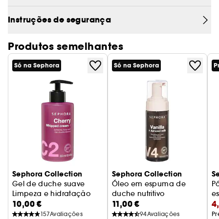
enxagua sujidade e outras substâncias, sem
remover ou perturbar a delicada barreira da
Instruções de segurança
pele. Kamili™ possui um pH de 5,0 e é
apropriado para todas as peles, mesmo as mais
Produtos semelhantes
sensíveis.
Só na Sephora
Só na Sephora
P
Sephora Collection
Sephora Collection
S
Gel de duche suave
Óleo em espuma de
P
Limpeza e hidratação
duche nutritivo
e
10,00 €
11,00 €
4
Limpa e nutre
C
157
Avaliações
94
Avaliações
Pr