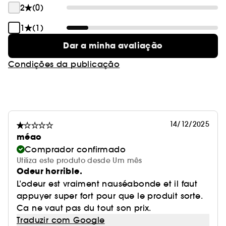
2
(0)
1
(1)
Dar a minha avaliação
Condições da publicação
14/12/2025
méao
Comprador confirmado
Utiliza este produto desde Um mês
Odeur horrible.
L’odeur est vraiment nauséabonde et il faut
appuyer super fort pour que le produit sorte.
Ca ne vaut pas du tout son prix.
Traduzir com Google