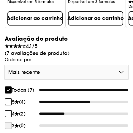
Disponível em 5 formatos
Disponível em 3 formatos
Di
Adicionar ao carrinho
Adicionar ao carrinho
A
Avaliação do produto
4.1/5
(7 avaliações de produto)
Ordenar por
Mais recente
Todas (7)
5
(4)
4
(2)
3
(0)