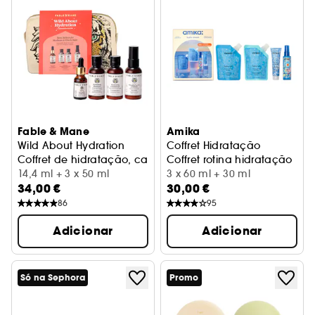
Fable & Mane
Amika
Wild About Hydration
Coffret Hidratação
Coffret de hidratação, cabelos médios a espessos
Coffret rotina hidratação
14,4 ml + 3 x 50 ml
3 x 60 ml + 30 ml
34,00 €
30,00 €
86
95
Adicionar
Adicionar
Só na Sephora
Promo