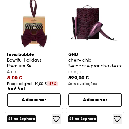
Invisibobble
GHD
Bowtiful Holidays
cherry chic
Premium Set
Secador e prancha de cabel
Coffret de acessórios para o cabelo
4 un.
cereja
8,00 €
599,00 €
Preço original: 
19,00 €
-57%
Sem avaliações
1
Adicionar
Adicionar
Só na Sephora
Só na Sephora