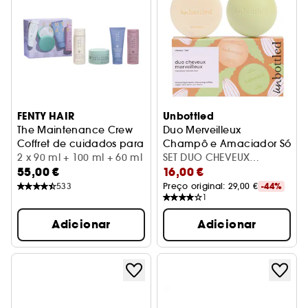
FENTY HAIR
Unbottled
The Maintenance Crew
Duo Merveilleux
Coffret de cuidados para o cabelo
Champô e Amaciador Sólido
2 x 90 ml + 100 ml + 60 ml
SET DUO CHEVEUX
55,00 €
16,00 €
MERVEILLEUX
533
Preço original: 
29,00 €
-44%
1
Adicionar
Adicionar