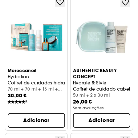
Moroccanoil
AUTHENTIC BEAUTY
CONCEPT
Hydration
Coffret de cuidados hidratantes para o cabelo
Hydrate & Style
70 ml + 70 ml + 15 ml +
Coffret de cuidado cabelo 
30,00 €
30 ml
50 ml + 2 x 30 ml
26,00 €
5
Sem avaliações
Adicionar
Adicionar