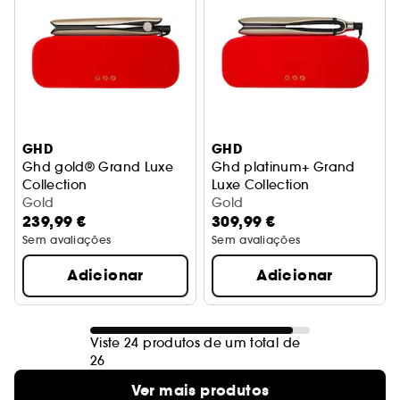
GHD
GHD
Ghd gold® Grand Luxe
Ghd platinum+ Grand
Collection
Luxe Collection
edição limitada ouro champanhe
Gold
edição limitada ouro cham
Gold
239,99 €
309,99 €
Sem avaliações
Sem avaliações
Adicionar
Adicionar
Viste 24 produtos de um total de
26
Ver mais produtos