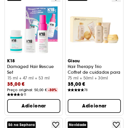
K18
Gisou
Damaged Hair Rescue
Hair Therapy Trio
Set
Coffret de cuidados para o 
Kit de rotina 3 passos para cabelo danificado
15 ml + 47 ml + 53 ml
75 ml + 50ml + 30ml
35,00 €
35,00 €
Preço original: 
50,00 €
-30%
78
11
Adicionar
Adicionar
Só na Sephora
Novidade