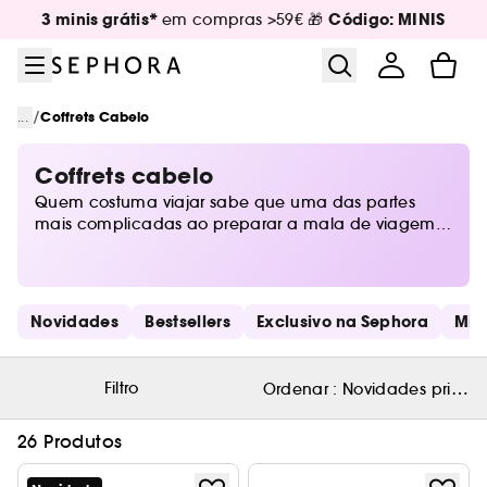
Ir para o menu
Ir para o conteúdo principal
Ir para o rodapé
3 minis grátis*
Código: MINIS
em compras >59€ 🎁
/
...
Coffrets Cabelo
Coffrets cabelo
Quem costuma viajar sabe que uma das partes
mais complicadas ao preparar a mala de viagem é
guardar os produtos para o cabelo. Na secção
Beauty to Go da Sephora encontras todos os
produtos que podem ir diretamente para a
bagagem.
Saltar os links rápidos
Novidades
Bestsellers
Exclusivo na Sephora
Min
Filtro
Ordenar :
Novidades primeir
26 Produtos