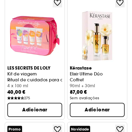
LES SECRETS DE LOLY
Kérastase
Kit de viagem
Elixir Ultime Dúo
Ritual de cuidados para cabelo encaracolado
Coffret
4 x 100 ml
90ml + 30ml
40,00 €
87,00 €
275
Sem avaliações
Adicionar
Adicionar
Promo
Novidade