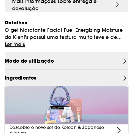
Mais informações sobre entrega e
devolução
Detalhes
O gel hidratante Facial Fuel Energizing Moisture
da Kiehl's possui uma textura muito leve e de
rápida absorção. Ajuda a pele a combater o
Ler mais
aspeto de \pele cansada\ e stressada graças à
combinação de ingredientes como a vitamina C
Modo de utilização
e E e a cafeína.
Ingredientes
Descobre o novo set de Korean & Japanese