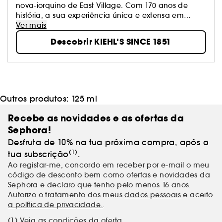
nova-iorquino de East Village. Com 170 anos de
história, a sua experiência única e extensa em
cuidados com a pele representa a combinação
Ver mais
perfeita entre inovação e natureza. Em três palavras,
Descobrir KIEHL’S SINCE 1851
a Kiehl's é INOVAÇÃO, SERVIÇO E GENEROSIDADE, as
quais são a sua razão de ser para os seus fiéis
clientes.
Outros produtos:
125 ml
Recebe as novidades e as ofertas da
Sephora!
Desfruta de 10% na tua próxima compra, após a
(1)
tua subscrição
.
Ao registar-me, concordo em receber por e-mail o meu
código de desconto bem como ofertas e novidades da
Sephora e declaro que tenho pelo menos 16 anos.
Autorizo o tratamento dos meus
dados pessoais
e aceito
a política de privacidade.
.
(1) Veja as condições da oferta