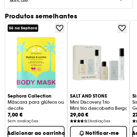
skincare.
Produtos semelhantes
Só na Sephora
Sephora Collection
SALT AND STONE
Si
Máscara para glúteos ou
Mini Discovery Trio
Si
decote
Mini trio descoberta Bergamot
G
7,00 €
29,00 €
2
Máscara para o corpo pós-sol
G
Sem avaliações
3
Avaliações
Adicionar ao carrinho
Notificar-me
A