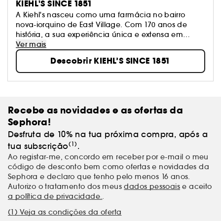
KIEHL'S SINCE 1851
A Kiehl's nasceu como uma farmácia no bairro
nova-iorquino de East Village. Com 170 anos de
história, a sua experiência única e extensa em
cuidados com a pele representa a combinação
Ver mais
perfeita entre inovação e natureza. Em três palavras,
Descobrir KIEHL’S SINCE 1851
a Kiehl's é INOVAÇÃO, SERVIÇO E GENEROSIDADE, as
quais são a sua razão de ser para os seus fiéis
clientes.
Recebe as novidades e as ofertas da
Sephora!
Desfruta de 10% na tua próxima compra, após a
(1)
tua subscrição
.
Ao registar-me, concordo em receber por e-mail o meu
código de desconto bem como ofertas e novidades da
Sephora e declaro que tenho pelo menos 16 anos.
Autorizo o tratamento dos meus
dados pessoais
e aceito
a política de privacidade.
.
(1) Veja as condições da oferta