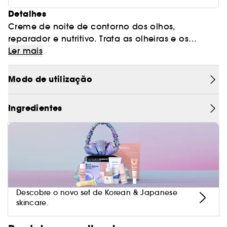
Detalhes
Creme de noite de contorno dos olhos,
reparador e nutritivo. Trata as olheiras e os
papos, principais resultados de um descanso
Ler mais
inadequado, para todos os tipos de pele,
melhora as funções de microcirculação.
Modo de utilização
Ingredientes
Descobre o novo set de Korean & Japanese
skincare.