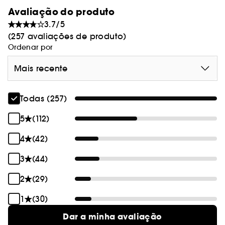
Avaliação do produto
3.7/5
(257 avaliações de produto)
Ordenar por
Mais recente
Todas (257)
5
(112)
4
(42)
3
(44)
2
(29)
1
(30)
Dar a minha avaliação