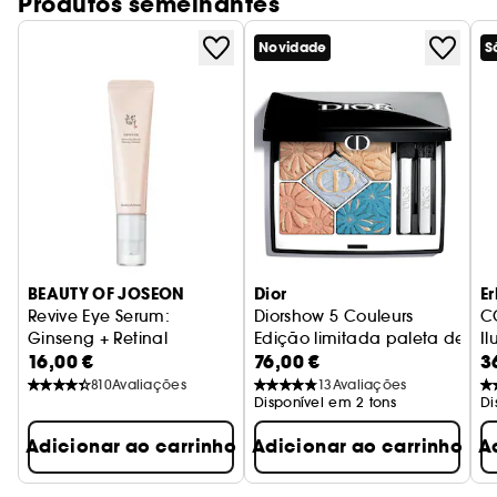
Produtos semelhantes
Novidade
S
BEAUTY OF JOSEON
Dior
E
Revive Eye Serum:
Diorshow 5 Couleurs
C
Ginseng + Retinal
Edição limitada paleta de 5 
I
16,00 €
76,00 €
3
Revitaliza o contorno dos olhos
810
Avaliações
13
Avaliações
Disponível em 2 tons
Di
Adicionar ao carrinho
Adicionar ao carrinho
A