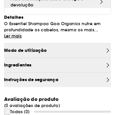
devolução
Detalhes
O Essentiel Shampoo Goa Organics nutre em
profundidade os cabelos, mesmo os mais
grossos, e controla o frisado.
Ler mais
Formulado com uma mistura rica de ativos
naturais, incluindo extratos de baunilha e de
Modo de utilização
ylang-ylang, nutre, dá brilho e suavidade ao
cabelo.
Ingredientes
A sua textura cremosa elimina as impurezas,
deixando o cabelo mais leve e sedoso.
Instruções de segurança
Avaliação do produto
(0 avaliações de produto)
Todas (0)