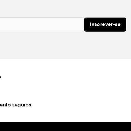
Inscrever-se
s
nto seguros