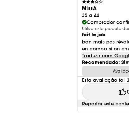
MissA
35 a 44
Comprador conf
Utiliza este produto 
fait le job
bon mais pas révol
en combo si on cherc
Traduzir com Goog
Recomendado: Si
Avaliaç
Esta avaliação foi út
Reportar este cont