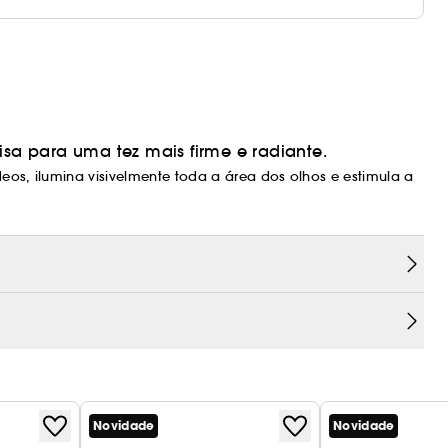
isa para uma tez mais firme e radiante.
os, ilumina visivelmente toda a área dos olhos e estimula a
is firme e suave.
cafeína para reduzir o inchaço sob os olhos,
 naturais para iluminar suavemente todos os tons
mente preparada para a aplicação de
Novidade
Novidade