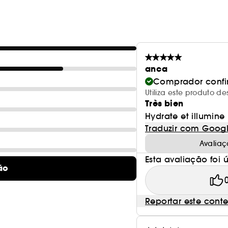
anca
Comprador conf
Utiliza este produto 
Très bien
Hydrate et illumine
Traduzir com Goog
Avaliaç
Esta avaliação foi út
ão
Reportar este cont