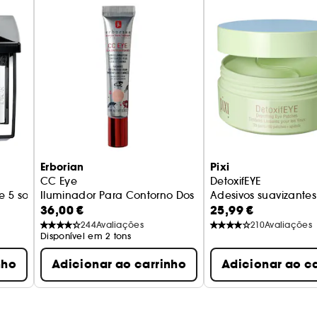
Erborian
Pixi
CC Eye
DetoxifEYE
e 5 sombras de olhos
Iluminador Para Contorno Dos Olhos
Adesivos suavizantes
36,00 €
25,99 €
244
Avaliações
210
Avaliações
Disponível em 2 tons
nho
Adicionar ao carrinho
Adicionar ao c