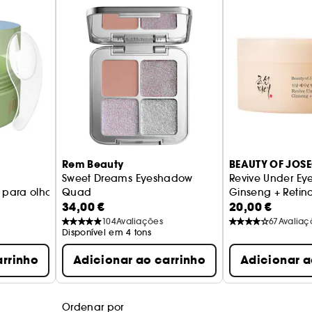
Rem Beauty
BEAUTY OF JOS
Sweet Dreams Eyeshadow
Revive Under Ey
 para olhos
Quad
Ginseng + Retina
34,00 €
20,00 €
Paleta de sombras para pálpebras
para as rídulas 
104
Avaliações
67
Avaliaç
Disponível em 4 tons
arrinho
Adicionar ao carrinho
Adicionar a
Ordenar por