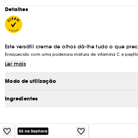
Detalhes
Este versátil creme de olhos dá-lhe tudo o que prec
Enriquecido com uma poderosa mistura de vitamina C e peptíde
produção natural de colagénio da pele para uma aparência ma
Ler mais
A fórmula intensamente hidratante também contém 
Modo de utilização
alantoína e vitamina E para acalmar, e reflectores
de pele.
Ingredientes
A zona dos olhos é hidratada, aliviada e perfeita
maquilhagem ou correctivo.
Sabe mais sobre Clean at Sephora
(AQUÍ)
Só na Sephora