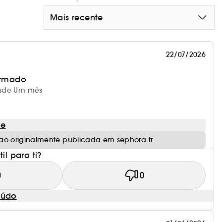
Mais recente
22/07/2026
irmado
desde Um mês
le
ão originalmente publicada em sephora.fr
il para ti?
0
0
eúdo