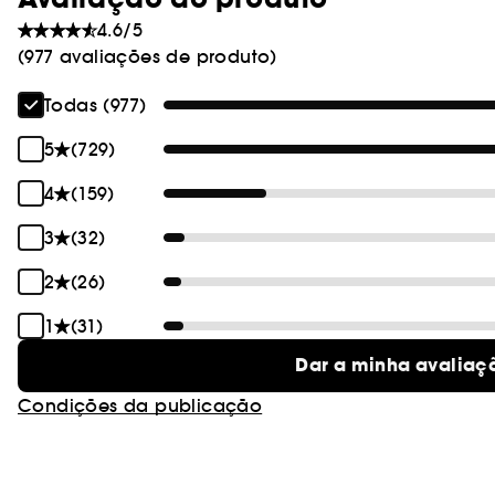
4.6/5
(977 avaliações de produto)
Todas (977)
5
(729)
4
(159)
3
(32)
2
(26)
1
(31)
Dar a minha avaliaç
Condições da publicação