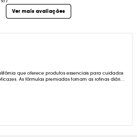
977
Ver mais avaliações
fórnia que oferece produtos essenciais para cuidados
icazes. As fórmulas premiadas tornam as rotinas diárias
os os dias possam parecer uma sexta-feira de verão.