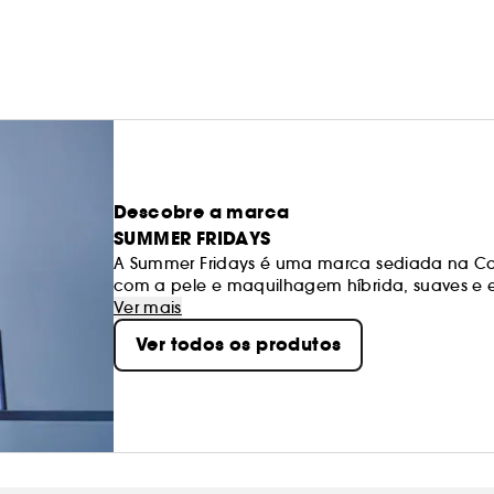
Descobre a marca
SUMMER FRIDAYS
A Summer Fridays é uma marca sediada na Cali
com a pele e maquilhagem híbrida, suaves e ef
fáceis e deixam a pele luminosa, para que tod
Ver mais
Ver todos os produtos