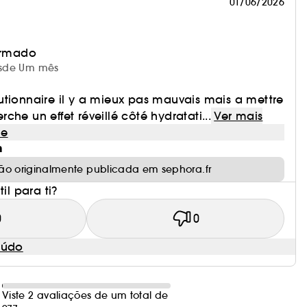
01/06/2026
irmado
desde Um mês
utionnaire il y a mieux pas mauvais mais a mettre
he un effet réveillé côté hydratati...
Ver mais
le
m
ão originalmente publicada em sephora.fr
il para ti?
0
0
eúdo
Viste 2 avaliações de um total de