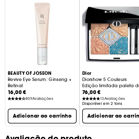
BEAUTY OF JOSEON
Dior
Revive Eye Serum: Ginseng +
Diorshow 5 Couleurs
Retinal
Edição limitada paleta d
16,00 €
76,00 €
Revitaliza o contorno dos olhos
809
Avaliações
13
Avaliações
Disponível em 2 tons
Adicionar ao carrinho
Adicionar ao carri
Avaliação do produto