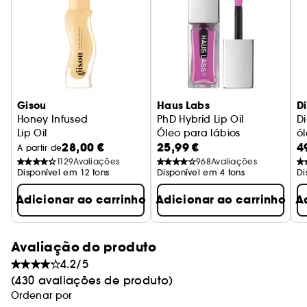
Gisou
Haus Labs
Di
Honey Infused
PhD Hybrid Lip Oil
Di
Lip Oil
Óleo para lábios
ól
28,00 €
25,99 €
4
A partir de
1129
Avaliações
968
Avaliações
Disponível em 12 tons
Disponível em 4 tons
Di
Adicionar ao carrinho
Adicionar ao carrinho
A
Avaliação do produto
4.2/5
(430 avaliações de produto)
Ordenar por