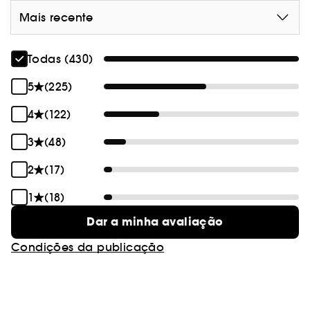
Mais recente
Todas (430)
5
(225)
4
(122)
3
(48)
2
(17)
1
(18)
Dar a minha avaliação
Condições da publicação