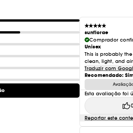
sunflorae
Comprador conf
Unisex
This is probably the
clean, light, and air
Traduzir com Goog
Recomendado: Si
Avaliaçã
ão
Esta avaliação foi út
Reportar este cont