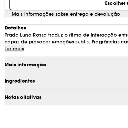
Escolher
Mais informações sobre entrega e devolução
Detalhes
Prada Luna Rossa traduz o ritmo de interacção ent
capaz de provocar emoções subtis. Fragrâncias nas
o refinado. Prada Luna Rossa apresenta uma com
Ler mais
poder irresistível do seu ambiente.
Mais informação
Ingredientes
Notas olfativas