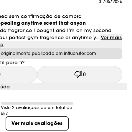
01/05/2026
nea sem confirmação de compra
ppealing anytime scent that anyon
Prada fragrance I bought and I’m on my second
your perfect gym fragrance or anytime y...
Ver mais
le
 originalmente publicada em influenster.com
il para ti?
0
0
eúdo
Viste 2 avaliações de um total de
687
Ver mais avaliações