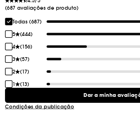
4.5/5
(687 avaliações de produto)
Todas (687)
5
(444)
4
(156)
3
(57)
2
(17)
1
(13)
Dar a minha avaliaç
Condições da publicação