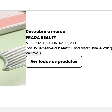
Descobre a marca
PRADA BEAUTY
A POESIA DA CONTRADIÇÃO
PRADA redefine a beleza:uma visão livre e van
criatividade mais pura. Bonito. Revelador. Ines
Ver mais
Ver todos os produtos