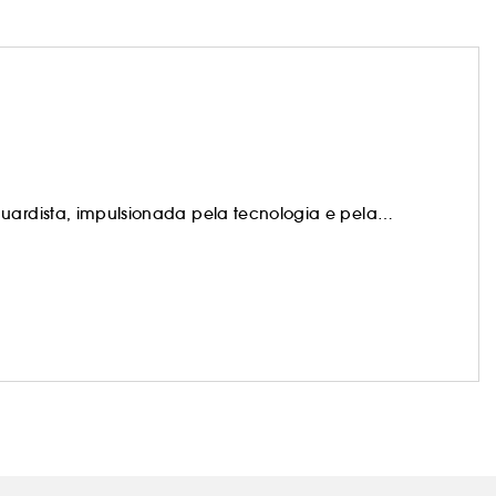
guardista, impulsionada pela tecnologia e pela
perado.