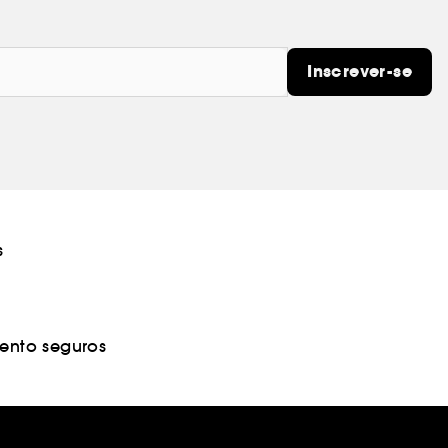
Inscrever-se
s
nto seguros