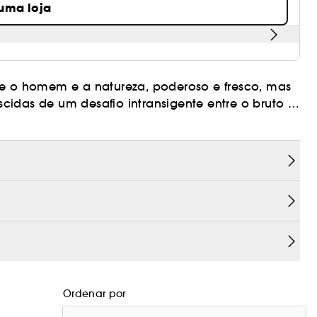
 uma loja
re o homem e a natureza, poderoso e fresco, mas
cidas de um desafio intransigente entre o bruto e
petição dinâmica entre a inovação do homem e o
Ordenar por