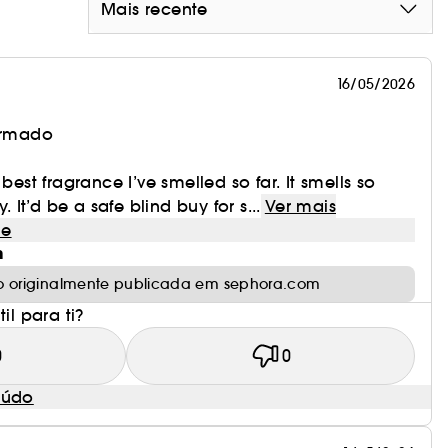
Mais recente
16/05/2026
irmado
 best fragrance I’ve smelled so far. It smells so
y. It’d be a safe blind buy for s...
Ver mais
le
m
o originalmente publicada em sephora.com
il para ti?
0
0
eúdo