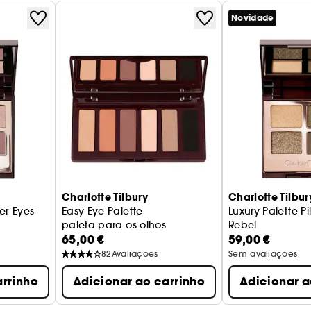
Novidade
Charlotte Tilbury
Charlotte Tilbur
er-Eyes
Easy Eye Palette
Luxury Palette Pi
paleta para os olhos
Rebel
65,00 €
59,00 €
Paleta para os o
82
Avaliações
Sem avaliações
arrinho
Adicionar ao carrinho
Adicionar a