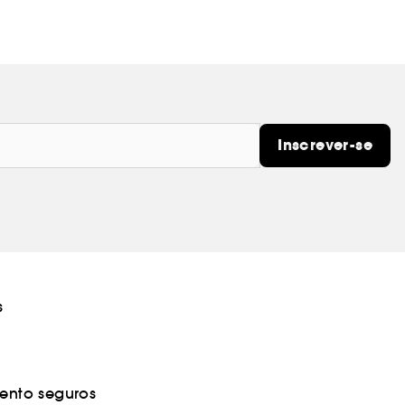
Inscrever-se
s
nto seguros