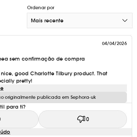
Ordenar por
Mais recente
04/04/2026
nea sem confirmação de compra
y nice, good Charlotte Tilbury product. That
cially pretty!
le
ão originalmente publicada em Sephora-uk
il para ti?
0
0
eúdo