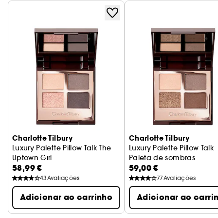
Charlotte Tilbury
Charlotte Tilbury
Luxury Palette Pillow Talk The
Luxury Palette Pillow Talk
Uptown Girl
Paleta de sombras
58,99 €
59,00 €
Paleta de sombras para pálpebras
43
Avaliações
77
Avaliações
Adicionar ao carrinho
Adicionar ao carri