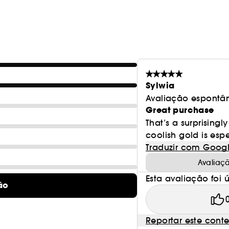
Sylwia
Avaliação espontâ
Great purchase
That’s a surprisingl
coolish gold is espe
Traduzir com Goog
Avaliaç
Esta avaliação foi út
ão
Reportar este cont