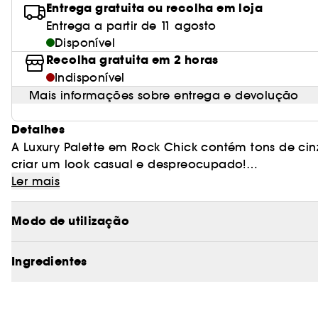
Entrega gratuita ou recolha em loja
Entrega a partir de 11 agosto
Disponível
Recolha gratuita em 2 horas
Indisponível
Mais informações sobre entrega e devolução
Detalhes
A Luxury Palette em Rock Chick contém tons de cinz
criar um look casual e despreocupado!
Ler mais
VANTAGENS:
- Transforma a tua maquilhagem de dia em look de
Modo de utilização
- Tons ricos em pigmentos para uma cor de longa 
- Os tons são classificados por código de cor par
Ingredientes
esforço.
- Ideal para quem pretende uma maquilhagem de o