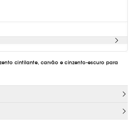
ento cintilante, carvão e cinzento-escuro para
 noite num piscar de olhos!
duração que evolui ao longo do dia.
a obteres uma maquilhagem profissional sem
lhos intemporal para todas as ocasiões!