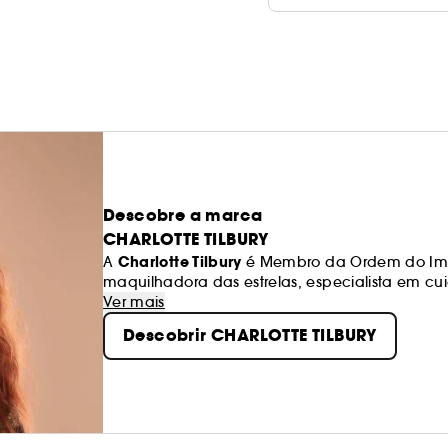
Descobre a marca
CHARLOTTE TILBURY
Charlotte Tilbury
A
é Membro da Ordem do Impé
maquilhadora das estrelas, especialista em c
perfumes inovadores!
Ver mais
Descobrir CHARLOTTE TILBURY