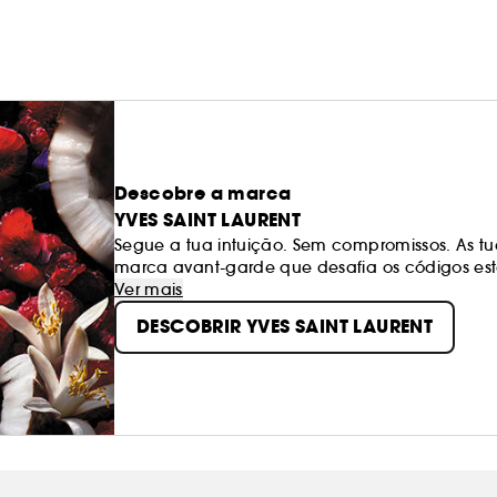
Descobre a marca
YVES SAINT LAURENT
Segue a tua intuição. Sem compromissos. As tua
marca avant-garde que desafia os códigos esta
audaz, subversiva e livre. Vive sem limites.
Ver mais
DESCOBRIR YVES SAINT LAURENT