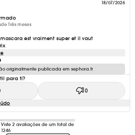
18/07/2026
irmado
esde Três meses
ascara est vraiment super et il vaut
ix
le
m
ão originalmente publicada em sephora.fr
il para ti?
0
0
eúdo
Viste 2 avaliações de um total de
1246