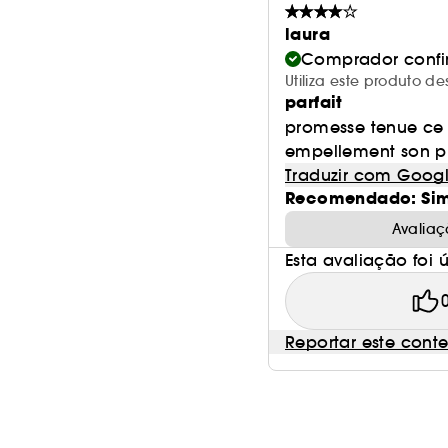
laura
Comprador conf
Utiliza este produto d
parfait
promesse tenue ce m
empellement son pr
Traduzir com Goog
Recomendado: Si
Avaliaç
Esta avaliação foi út
Reportar este cont