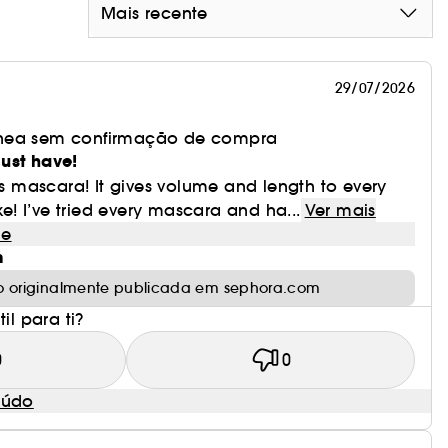
Mais recente
29/07/2026
nea sem confirmação de compra
ust have!
his mascara! It gives volume and length to every
ake! I’ve tried every mascara and ha...
Ver mais
le
m
o originalmente publicada em sephora.com
il para ti?
0
0
eúdo