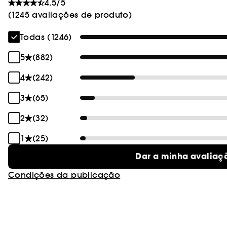
4.5/5
(1245 avaliações de produto)
Todas (1246)
5
(882)
4
(242)
3
(65)
2
(32)
1
(25)
Dar a minha avaliaç
Condições da publicação