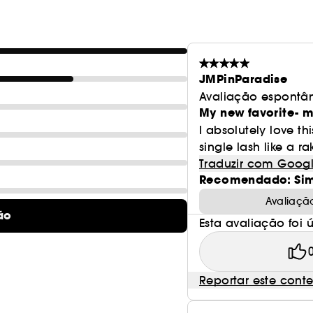
JMPinParadise
Avaliação espontâ
My new favorite- m
I absolutely love t
single lash like a r
Traduzir com Goog
Recomendado: Si
Avaliaçã
ão
Esta avaliação foi út
Reportar este cont