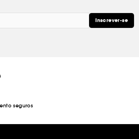
Inscrever-se
s
nto seguros