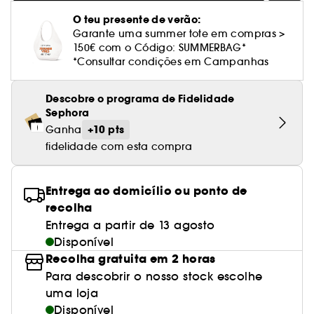
Cuidado corporal perfumado
Leite desmaquilhante
Perfume fresco
Brilho & suavidade
Creme com cor
Óleo desmaquilhante
Gel de barbear e loção pós-barba
frizz
PHLUR
Coffrets de rosto
Utensílios de beleza rosto
Tratamento anti-vermelhidão
O teu presente de verão:
Rare Beauty
Ver tudo
Tratamento rosto parafarmácia
Acessórios maquilhagem
Óleos e difusores
Cuidado de unhas
Westman Atelier
Garante uma summer tote em compras >
Água micelar
Perfume amadeirado
Cuidado do couro cabeludo
Leite desmaquilhante
Cabelo sem brilho
Prada Beauty
Utensílios e acessórios de limpeza
150€ com o Código: SUMMERBAG*
Tratamento minimizador dos poros
Rem Beauty
Cremes de olhos
Ver tudo
*Consultar condições em Campanhas
Tratamento Sephora Collection
Try me
Toalhitas desmaquilhantes
Perfume com baunilha
Volume
Westman Atelier
Pinças
Tratamento reafirmante e lifting
Sephora Collection
Limpeza & esfoliantes
Corpo parafarmácia
Perfume doce
Coloração
Descobre o programa de Fidelidade
Tratamento purificante e matificante
Sephora
Yepoda
Hidratantes
Tratamento parafarmácia
Protetor solar cabelo
+10 pts
Ganha
Anti-idade
fidelidade com esta compra
Solares parafarmácia
Anti-caspa
Entrega ao domicílio ou ponto de
recolha
Entrega a partir de 13 agosto
Disponível
Recolha gratuita em 2 horas
Para descobrir o nosso stock escolhe
uma loja
Disponível