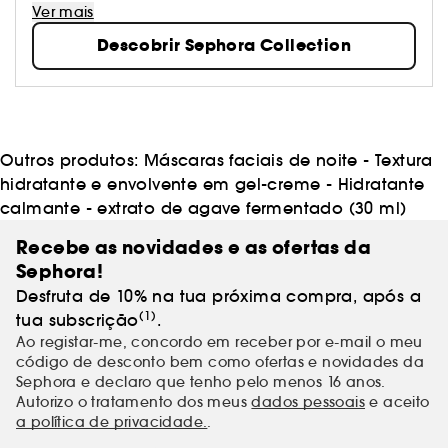
banho e tratamento: Sephora Collection oferece
Ver mais
produtos excitantes, texturas e cores. Os nossos
Descobrir Sephora Collection
produtos estão na vanguarda das tendências e são
sempre de qualidade. Sê livre para criares os teus
próprios visuais e mudar quando te apetecer!
Outros produtos:
Máscaras faciais de noite - Textura
hidratante e envolvente em gel-creme - Hidratante
calmante - extrato de agave fermentado (30 ml)
Recebe as novidades e as ofertas da
Sephora!
Desfruta de 10% na tua próxima compra, após a
(1)
tua subscrição
.
Ao registar-me, concordo em receber por e-mail o meu
código de desconto bem como ofertas e novidades da
Sephora e declaro que tenho pelo menos 16 anos.
Autorizo o tratamento dos meus
dados pessoais
e aceito
a política de privacidade.
.