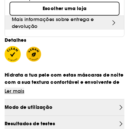
Escolher uma loja
Mais informações sobre entrega e
devolução
Detalhes
Hidrata a tua pele com estas máscaras de noite
com a sua textura confortável e envolvente de
gel-creme.
Ler mais
Modo de utilização
- Textura: Máscara gel-creme.
Resultados de testes