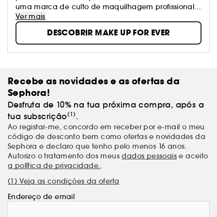
uma marca de culto de maquilhagem profissional.
Utilizada tanto pelos Make Up Artists e celebridades
Ver mais
como pelo grande público, os produtos MAKE UP
DESCOBRIR MAKE UP FOR EVER
FOR EVER permitem que todas se embelezem, mas
sobretudo que se exprimam. A divisa de MAKE UP
FOR EVER ?" A vida é um palco" - "A vida é uma
cena".
Recebe as novidades e as ofertas da
Sephora!
Desfruta de 10% na tua próxima compra, após a
(1)
tua subscrição
.
Ao registar-me, concordo em receber por e-mail o meu
código de desconto bem como ofertas e novidades da
Sephora e declaro que tenho pelo menos 16 anos.
Autorizo o tratamento dos meus
dados pessoais
e aceito
a política de privacidade.
.
(1) Veja as condições da oferta
Endereço de email