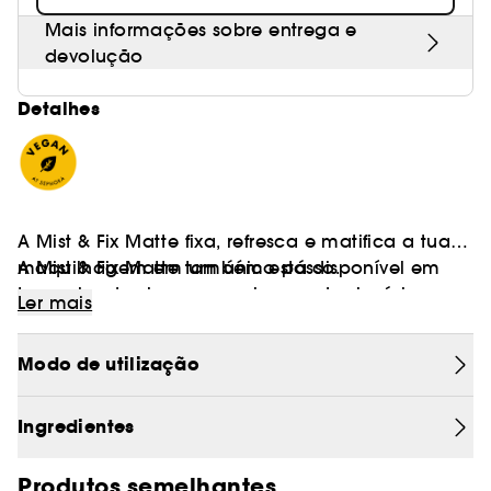
Mais informações sobre entrega e
devolução
Detalhes
A Mist & Fix Matte fixa, refresca e matifica a tua
maquilhagem em um único passo.
A Mist & Fix Matte também está disponível em
tamanho de viagem, por isso podes levá-lo
Ler mais
contigo para onde quer que vás!
Modo de utilização
FIXA A TUA MAQUILHAGEM DURANTE 24 HORAS
Ingredientes
Descobre a nova bruma microfina com poder de
fixação de 24 horas(1).
Produtos semelhantes