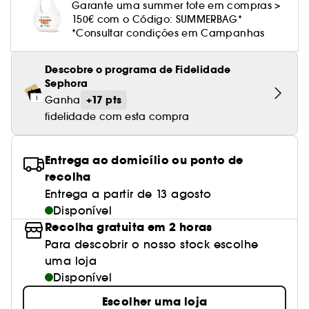
Cuidado corporal perfumado
Leite desmaquilhante
Perfume fresco
Brilho & suavidade
Garante uma summer tote em compras >
Creme com cor
Óleo desmaquilhante
Gel de barbear e loção pós-barba
frizz
PHLUR
Coffrets de rosto
Utensílios de beleza rosto
Tratamento anti-vermelhidão
150€ com o Código: SUMMERBAG*
Rare Beauty
Ver tudo
Tratamento rosto parafarmácia
Acessórios maquilhagem
Óleos e difusores
Cuidado de unhas
Westman Atelier
*Consultar condições em Campanhas
Água micelar
Perfume amadeirado
Cuidado do couro cabeludo
Leite desmaquilhante
Cabelo sem brilho
Prada Beauty
Utensílios e acessórios de limpeza
Tratamento minimizador dos poros
Rem Beauty
Cremes de olhos
Ver tudo
Tratamento Sephora Collection
Try me
Toalhitas desmaquilhantes
Perfume com baunilha
Volume
Descobre o programa de Fidelidade
Westman Atelier
Pinças
Tratamento reafirmante e lifting
Sephora Collection
Limpeza & esfoliantes
Sephora
Corpo parafarmácia
Perfume doce
Coloração
+17 pts
Ganha
Tratamento purificante e matificante
Yepoda
Hidratantes
fidelidade com esta compra
Tratamento parafarmácia
Protetor solar cabelo
Anti-idade
Solares parafarmácia
Anti-caspa
Entrega ao domicílio ou ponto de
recolha
Entrega a partir de 13 agosto
Disponível
Recolha gratuita em 2 horas
Para descobrir o nosso stock escolhe
uma loja
Disponível
Escolher uma loja