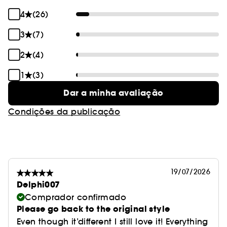
4
(26)
3
(7)
2
(4)
1
(3)
Dar a minha avaliação
Condições da publicação
19/07/2026
Delphi007
Comprador confirmado
Please go back to the original style
Even though it’different I still love it! Everything