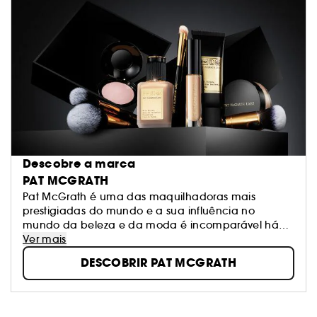
Descobre a marca
PAT MCGRATH
Pat McGrath é uma das maquilhadoras mais
prestigiadas do mundo e a sua influência no
mundo da beleza e da moda é incomparável há
mais de 20 anos. As suas criações são apresentadas
Ver mais
em desfiles de moda, anúncios publicitários e
DESCOBRIR PAT MCGRATH
revistas e definem os futuros cânones da beleza.