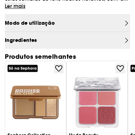
acabamento cintilante. A sua textura é suave e
Ler mais
funde-se com a pele para uma infinidade de
looks.
Modo de utilização
Ingredientes
Produtos semelhantes
Só na Sephora
P