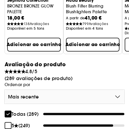
Sephora Collection
Huda Beauty
S
BRONZE BRONZE GLOW
Blush Filter Blurring
M
PALETTE
Blushlighters Palette
M
18,00 €
41,00 €
Trio de bronzers e iluminadores multitexturas
Paleta de blush e iluminador
A partir de
A 
138
Avaliações
799
Avaliações
Pr
Disponível em 5 tons
Disponível em 4 tons
Di
Adicionar ao carrinho
Adicionar ao carrinho
Avaliação do produto
4.8/5
(289 avaliações de produto)
Ordenar por
Mais recente
Todas (289)
5
(249)