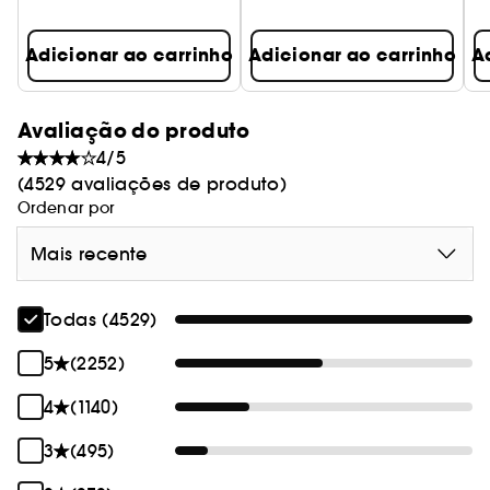
Adicionar ao carrinho
Adicionar ao carrinho
A
Avaliação do produto
4/5
(4529 avaliações de produto)
Ordenar por
Mais recente
Todas (4529)
5
(2252)
4
(1140)
3
(495)