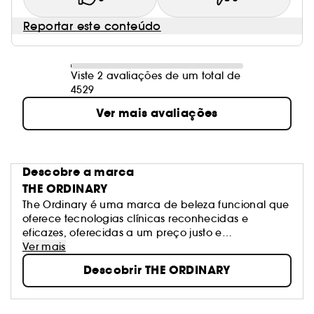
Reportar este conteúdo
Viste 2 avaliações de um total de
4529
Ver mais avaliações
Descobre a marca
THE ORDINARY
The Ordinary é uma marca de beleza funcional que
oferece tecnologias clínicas reconhecidas e
eficazes, oferecidas a um preço justo e
acompanhadas de um discurso transparente.
Ver mais
Algumas tecnologias agora "comuns" são
Descobrir THE ORDINARY
apresentadas como revolucionárias e oferecidas a
preços injustificados, o que perturba o consumidor.