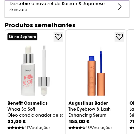
Descobre o novo set de Korean & Japanese
skincare.
Produtos semelhantes
Só na Sephora
Benefit Cosmetics
Augustinus Bader
O
Whoa So Soft
The Eyebrow & Lash
L
Óleo condicionador de sobrancelhas
Enhancing Serum
S
32,00 €
155,00 €
7
Sérum Fortificante Pestanas e
417
Avaliações
489
Avaliações