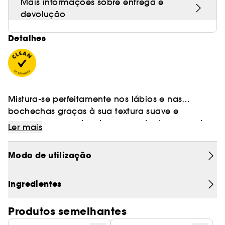
Mais informações sobre entrega e
devolução
Detalhes
Mistura-se perfeitamente nos lábios e nas
bochechas graças à sua textura suave e
cremosa que se derrete em contacto com a tua
Ler mais
pele.
Fáceis de aplicar e maravilhosamente versáteis, os nossos
Multi-Sticks aquecem e realçam todos os tons de pele e ao
Modo de utilização
mesmo tempo deixam um acabamento fresco e natural
Ingredientes
Produtos semelhantes
Aplicar com pincel de Perfeição Buff para um acabamento