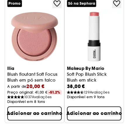
natural.
Promo
Só na Sephora
Sabe mais sobre Clean at Sephora
(AQUÍ)
Ilia
Makeup By Mario
Blush floutant Soft Focus
Soft Pop Blush Stick
Blush em pó sem talco
Blush em stick
20,00 €
38,00 €
A partir de
Preço original: 
41,00 €
-51.2%
129
Avaliações
1037
Avaliações
Disponível em 9 tons
Disponível em 8 tons
Adicionar ao carrinho
Adicionar ao carrinho