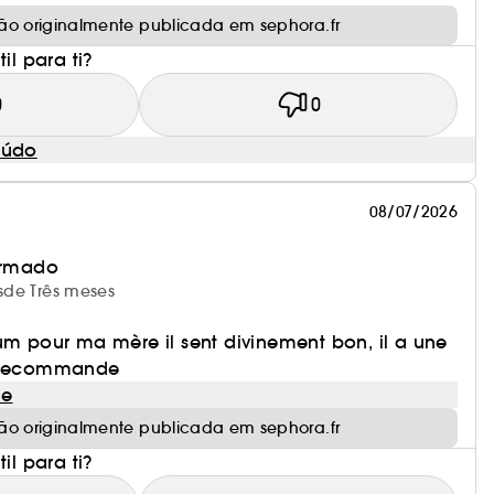
ão originalmente publicada em sephora.fr
il para ti?
0
0
eúdo
08/07/2026
irmado
esde Três meses
um pour ma mère il sent divinement bon, il a une
e recommande
le
ão originalmente publicada em sephora.fr
il para ti?