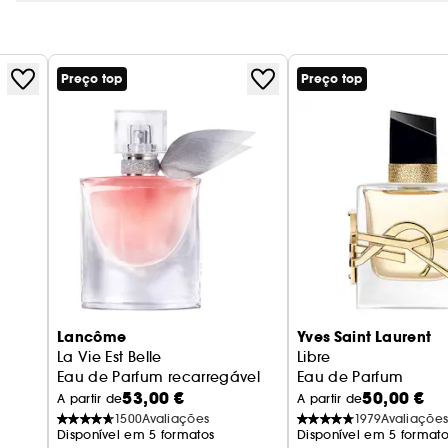
Preço top
Preço top
Lancôme
Yves Saint Laurent
La Vie Est Belle
Libre
oluto de baunilha
Eau de Parfum recarregável
Eau de Parfum
53,00 €
50,00 €
A partir de
A partir de
1500
Avaliações
1979
Avaliaçõe
Disponível em 5 formatos
Disponível em 5 formato