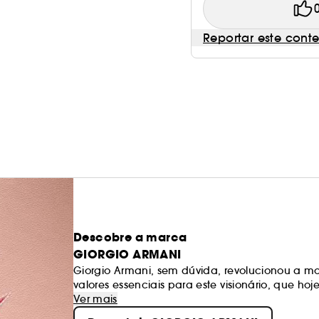
Reportar este cont
Descobre a marca
GIORGIO ARMANI
Giorgio Armani, sem dúvida, revolucionou a mo
valores essenciais para este visionário, que ho
incluindo o dos perfumes. Para Giorgio Armani, 
Ver mais
personalidade. "Deve ser uma espécie de aura