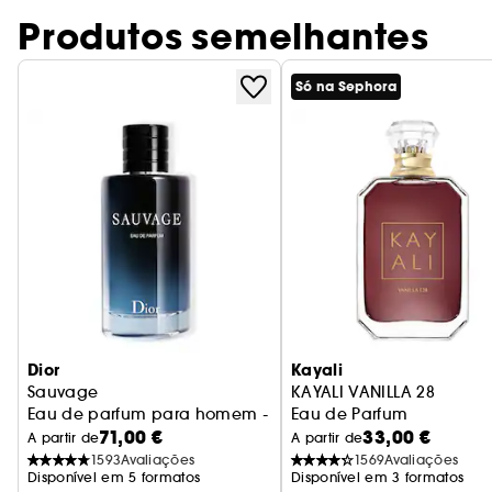
Produtos semelhantes
Só na Sephora
Dior
Kayali
Sauvage
KAYALI VANILLA 28
Eau de parfum para homem - Notas condimentadas & abs
Eau de Parfum
71,00 €
33,00 €
A partir de
A partir de
1593
Avaliações
1569
Avaliações
Disponível em 5 formatos
Disponível em 3 formatos