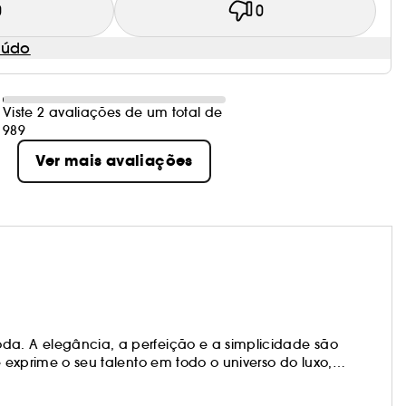
0
0
eúdo
Viste 2 avaliações de um total de
989
Ver mais avaliações
da. A elegância, a perfeição e a simplicidade são
je exprime o seu talento em todo o universo do luxo,
a fragrância é subtil, íntima e reveladora de
 que está à nossa frente e nos segue, não um aroma