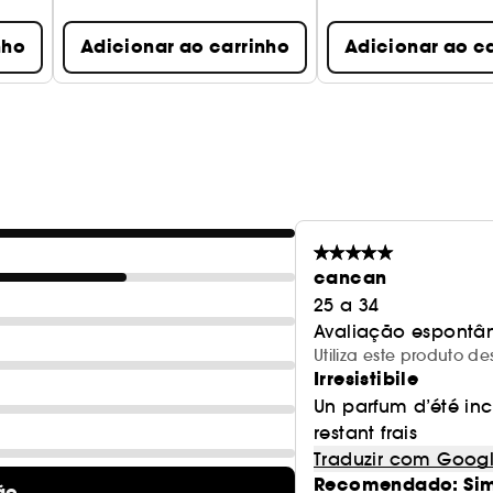
nho
Adicionar ao carrinho
Adicionar ao c
cancan
25 a 34
Avaliação espontâ
Utiliza este produto 
Irresistibile
Un parfum d’été inc
restant frais
Traduzir com Goog
Recomendado: Si
ão