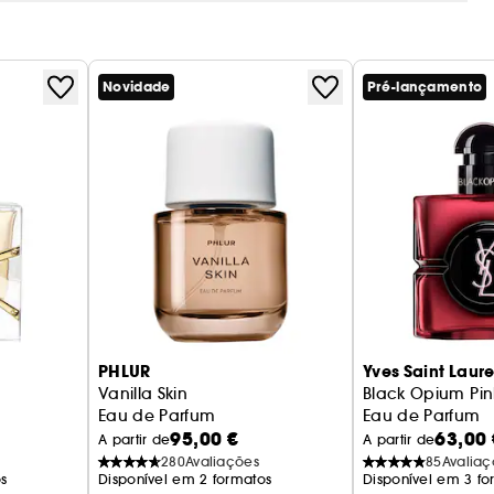
Novidade
Pré-lançamento
PHLUR
Yves Saint Laur
Vanilla Skin
Black Opium Pin
Eau de Parfum
Eau de Parfum
95,00 €
63,00 
A partir de
A partir de
s
280
Avaliações
85
Avaliaç
s
Disponível em 2 formatos
Disponível em 3 fo