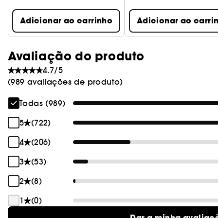
Adicionar ao carrinho
Adicionar ao carri
Avaliação do produto
4.7/5
(989 avaliações de produto)
Todas (989)
5
(722)
4
(206)
3
(53)
2
(8)
1
(0)
Dar a minha avaliaç