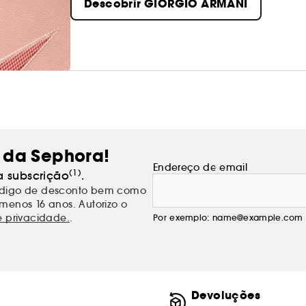
Descobrir GIORGIO ARMANI
que nos qualifica". Os perfumes Giorgio Armani
natureza sem a ocultar. Numa surpreendente a
sensualidade de proximidade convidando, irres
 da Sephora!
Endereço de email
(1)
a subscrição
.
código de desconto bem como
menos 16 anos. Autorizo o
e privacidade.
.
Por exemplo: name@example.com
Devoluções