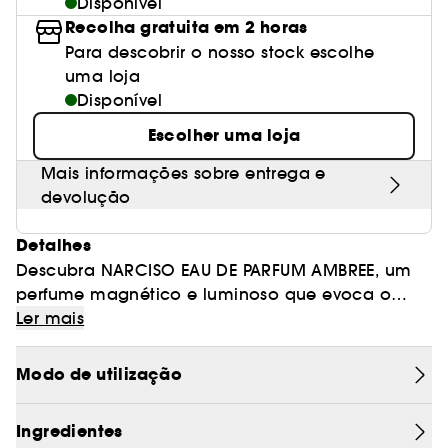
Disponível
Recolha gratuita em 2 horas
Para descobrir o nosso stock escolhe
uma loja
Disponível
Escolher uma loja
Mais informações sobre entrega e
devolução
Detalhes
Descubra NARCISO EAU DE PARFUM AMBREE, um
perfume magnético e luminoso que evoca o
UM PERFUME AMBARADO FLORAL AMADEIRADO
calor vibrante da pele aquecida pelo sol.
Ler mais
A assinatura olfativa de Narciso Rodriguez, o
Modo de utilização
coração de almíscar, é iluminada por um
acorde de flores solares: pluméria e ylang-ylang.
Ingredientes
Nas notas de base, um rasto almiscarado
A nova NARCISO EAU DE PARFUM AMBREE revela a