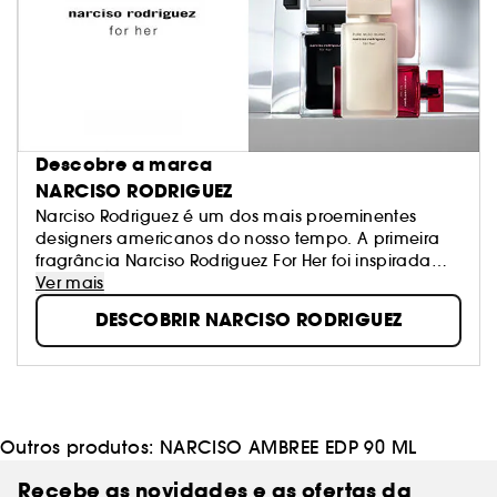
Descobre a marca
NARCISO RODRIGUEZ
Narciso Rodriguez é um dos mais proeminentes
designers americanos do nosso tempo. A primeira
fragrância Narciso Rodriguez For Her foi inspirada
num óleo de almíscar raro e concebida como um
Ver mais
tributo às mulheres. Mais de quinze anos depois, a
DESCOBRIR NARCISO RODRIGUEZ
fragrância Narciso Rodriguez For Her tornou-se num
ícone, numa fragrância líder e num fenómeno
global no mundo da perfumaria. Tal como os
clássicos mais venerados, as fragrâncias de Narciso
Rodriguez, incluindo Narciso For Her e NARCISO,
continuam a ser definidas pela assinatura de
Outros produtos:
NARCISO AMBREE EDP 90 ML
almíscar que é facilmente identificada,
invariavelmente lembrada e sempre amada.
Recebe as novidades e as ofertas da