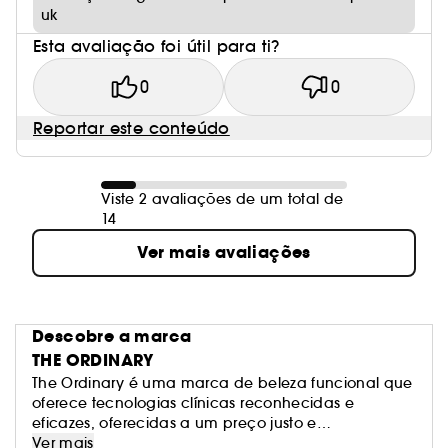
uk
Esta avaliação foi útil para ti?
0
0
Reportar este conteúdo
Viste 2 avaliações de um total de
14
Ver mais avaliações
Descobre a marca
THE ORDINARY
The Ordinary é uma marca de beleza funcional que
oferece tecnologias clínicas reconhecidas e
eficazes, oferecidas a um preço justo e
acompanhadas de um discurso transparente.
Ver mais