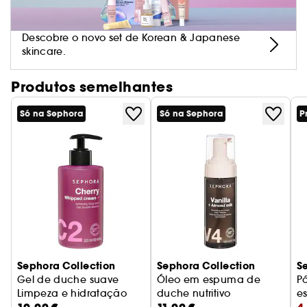
Descobre o novo set de Korean & Japanese
skincare.
Produtos semelhantes
Só na Sephora
Só na Sephora
P
Sephora Collection
Sephora Collection
S
Gel de duche suave
Óleo em espuma de
P
Limpeza e hidratação
duche nutritivo
e