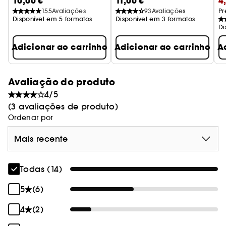
10,00 €
11,00 €
4
Limpa e nutre
C
155
Avaliações
93
Avaliações
Pr
Disponível em 5 formatos
Disponível em 3 formatos
Di
Adicionar ao carrinho
Adicionar ao carrinho
A
Avaliação do produto
4/5
(3 avaliações de produto)
Ordenar por
Mais recente
Todas (14)
5
(6)
4
(2)