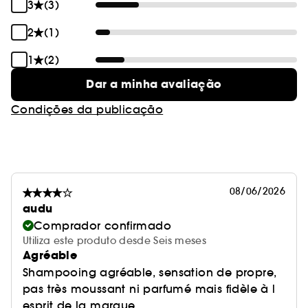
3
(3)
2
(1)
1
(2)
Dar a minha avaliação
Condições da publicação
08/06/2026
audu
Comprador confirmado
Utiliza este produto desde Seis meses
Agréable
Shampooing agréable, sensation de propre,
pas très moussant ni parfumé mais fidèle à l
esprit de la marque