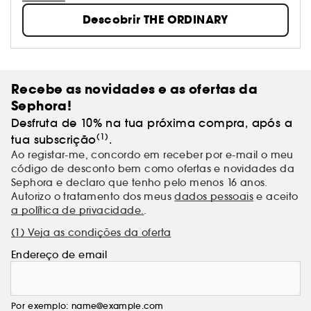
Algumas tecnologias agora "comuns" são
Descobrir THE ORDINARY
apresentadas como revolucionárias e oferecidas a
preços injustificados, o que perturba o consumidor.
Recebe as novidades e as ofertas da
Sephora!
Desfruta de 10% na tua próxima compra, após a
(1)
tua subscrição
.
Ao registar-me, concordo em receber por e-mail o meu
código de desconto bem como ofertas e novidades da
Sephora e declaro que tenho pelo menos 16 anos.
Autorizo o tratamento dos meus
dados pessoais
e aceito
a política de privacidade.
.
(1) Veja as condições da oferta
Endereço de email
Por exemplo: name@example.com