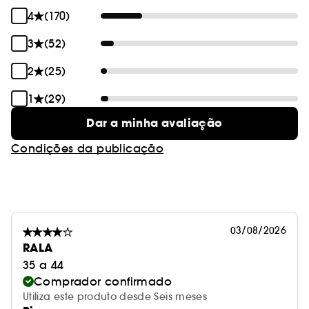
4
(170)
3
(52)
2
(25)
1
(29)
Dar a minha avaliação
Condições da publicação
03/08/2026
RALA
35 a 44
Comprador confirmado
Utiliza este produto desde Seis meses