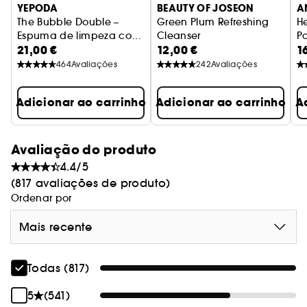
YEPODA
BEAUTY OF JOSEON
A
The Bubble Double –
Green Plum Refreshing
He
Espuma de limpeza com
Cleanser
P
21,00 €
12,00 €
1
ácido salicílico e romã
Gel de limpeza com pH baixo
F
E
464
Avaliações
242
Avaliações
Adicionar ao carrinho
Adicionar ao carrinho
A
Avaliação do produto
4.4/5
(817 avaliações de produto)
Ordenar por
Mais recente
Todas (817)
5
(541)