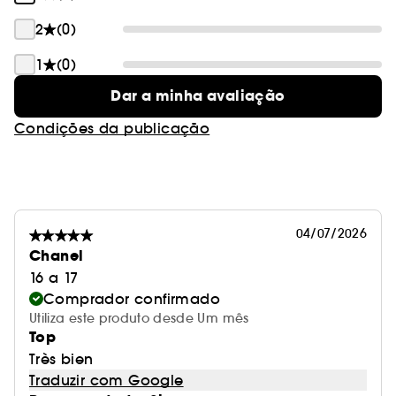
2
(0)
1
(0)
Dar a minha avaliação
Condições da publicação
04/07/2026
Chanel
16 a 17
Comprador confirmado
Utiliza este produto desde Um mês
Top
Très bien
Traduzir com Google