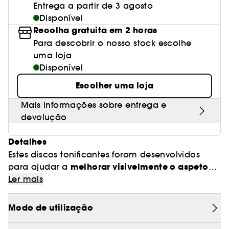
Entrega a partir de 3 agosto
Disponível
Recolha gratuita em 2 horas
Para descobrir o nosso stock escolhe
uma loja
Disponível
Escolher uma loja
Mais informações sobre entrega e
devolução
Detalhes
Estes discos tonificantes foram desenvolvidos
melhorar visivelmente o aspeto
para ajudar a
de pele baça e cansada
Ler mais
. A sua forma em meia-
lua adapta-se confortavelmente à zona do
contorno dos olhos, proporcionando uma
Modo de utilização
hidratação leve
suavidade
e uma sensação de
.