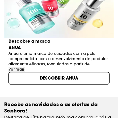
Descobre a marca
ANUA
Anua é uma marca de cuidados com a pele
comprometida com o desenvolvimento de produtos
altamente eficazes, formulados a partir de
ingredientes naturais e ativos de alta performance.
Ver mais
A nossa missão é tratar as preocupações com a
DESCOBRIR ANUA
pele através de fórmulas suaves, mas eficazes.
Atentos às necessidades dos nossos consumidores,
criamos produtos que atendem especificamente às
necessidades da pele, com fórmulas simples e de
alta performance.
Recebe as novidades e as ofertas da
Sephora!
Desfruta de 10% na tua próxima compra, após a