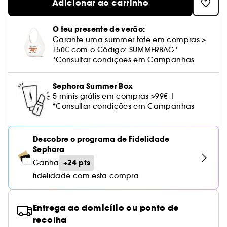
Cuidado corporal perfumado
Adicionar ao carrinho
Leite desmaquilhante
Perfume fresco
Brilho & suavidade
Creme com cor
Óleo desmaquilhante
Gel de barbear e loção pós-barba
frizz
PHLUR
Coffrets de rosto
Utensílios de beleza rosto
Tratamento anti-vermelhidão
Tarte
Ver tudo
Tratamento rosto parafarmácia
Acessórios maquilhagem
Óleos e difusores
Cuidado de unhas
Westman Atelier
Água micelar
Perfume amadeirado
Cuidado do couro cabeludo
O teu presente de verão:
Leite desmaquilhante
Cabelo sem brilho
Prada Beauty
Utensílios e acessórios de limpeza
Tratamento minimizador dos poros
Rare Beauty
Cremes de olhos
Garante uma summer tote em compras >
Ver tudo
Tratamento Sephora Collection
Try me
Toalhitas desmaquilhantes
Perfume com baunilha
Volume
150€ com o Código: SUMMERBAG*
Westman Atelier
Pinças
Tratamento reafirmante e lifting
Rem Beauty
Limpeza & esfoliantes
*Consultar condições em Campanhas
Corpo parafarmácia
Perfume doce
Coloração
Tratamento purificante e matificante
Sephora Collection
Hidratantes
Sephora Summer Box
Tratamento parafarmácia
Protetor solar cabelo
5 minis grátis em compras >99€ |
Yepoda
Anti-idade
*Consultar condições em Campanhas
Solares parafarmácia
Anti-caspa
Descobre o programa de Fidelidade
Sephora
+24 pts
Ganha
fidelidade com esta compra
Entrega ao domicílio ou ponto de
recolha