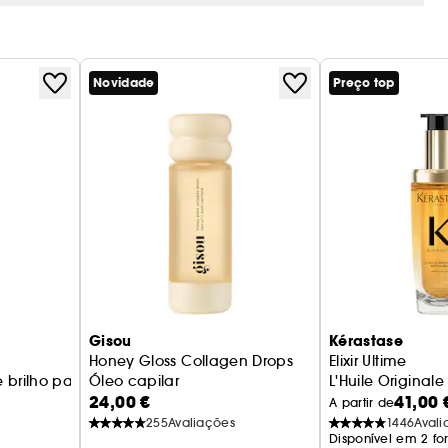
Novidade
Preço top
Gisou
Kérastase
Honey Gloss Collagen Drops
Elixir Ultime
 brilho para cabelos
Óleo capilar
L'Huile Original
24,00 €
41,00 
A partir de
255
Avaliações
1446
Avali
Disponível em 2 fo