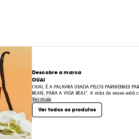
Descobre a marca
OUAI
OUAI, É A PALAVRA USADA PELOS PARISIENSES PARA
REAIS, PARA A VIDA REAL". A vida às vezes está
beleza deve ser fácil. Seu banheiro está prestes
Ver mais
Ver todos os produtos