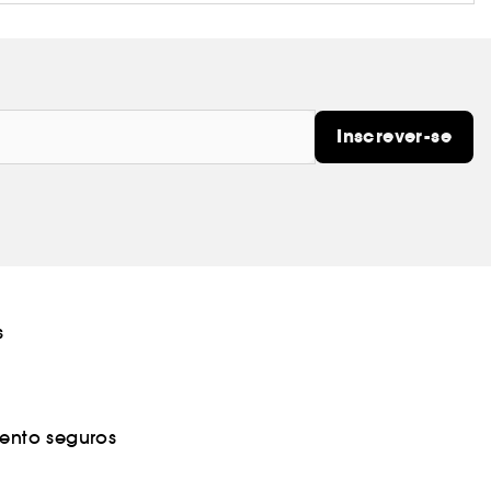
Inscrever-se
s
nto seguros