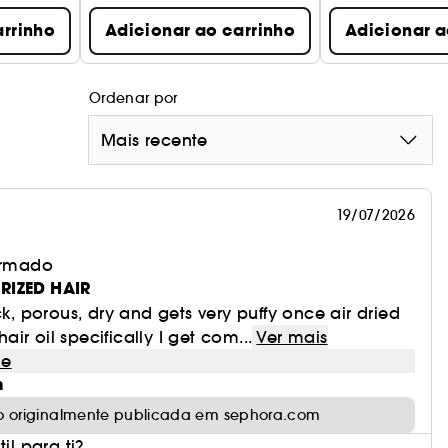
arrinho
Adicionar ao carrinho
Adicionar a
Ordenar por
Mais recente
19/07/2026
irmado
RIZED HAIR
ck, porous, dry and gets very puffy once air dried
 hair oil specifically I get com...
Ver mais
le
m
o originalmente publicada em sephora.com
il para ti?