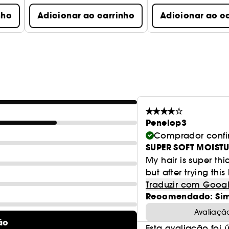
nho
Adicionar ao carrinho
Adicionar ao c
Penelop3
Comprador conf
SUPER SOFT MOISTU
My hair is super thi
but after trying this
Traduzir com Goog
Recomendado: Si
Avaliaçã
ão
Esta avaliação foi út