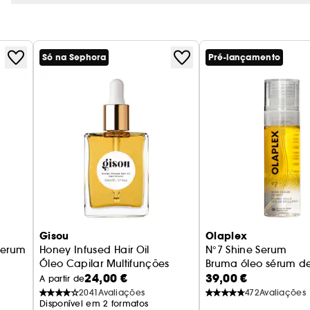
Só na Sephora
Pré-lançamento
Gisou
Olaplex
 Serum
Honey Infused Hair Oil
N°7 Shine Serum
Óleo Capilar Multifunções
Bruma óleo sérum de
24,00 €
39,00 €
A partir de
2041
Avaliações
472
Avaliações
Disponível em 2 formatos