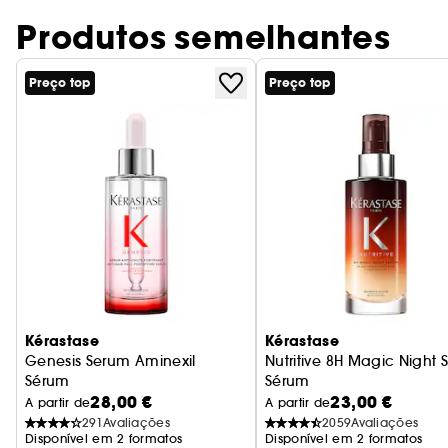
Produtos semelhantes
Preço top
Preço top
Kérastase
Kérastase
Genesis Serum Aminexil
Nutritive 8H Magic Night
Sérum
Sérum
28,00 €
23,00 €
A partir de
A partir de
291
Avaliações
2059
Avaliações
Disponível em 2 formatos
Disponível em 2 formatos