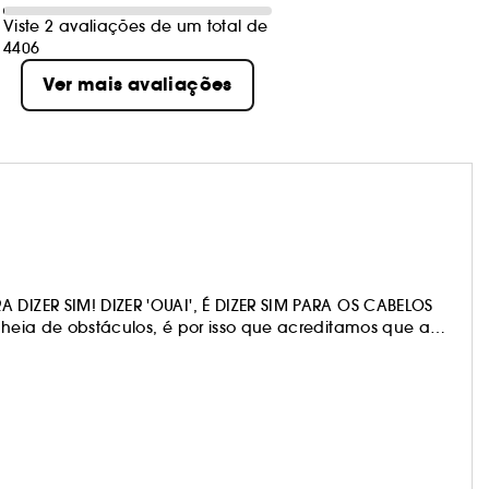
Viste 2 avaliações de um total de
4406
Ver mais avaliações
 DIZER SIM! DIZER 'OUAI', É DIZER SIM PARA OS CABELOS
 cheia de obstáculos, é por isso que acreditamos que a
 a se tornar muito chique.