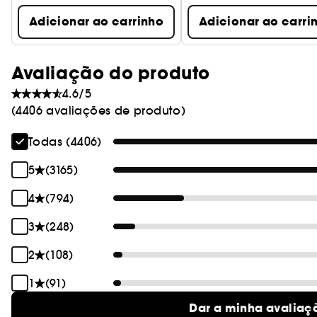
Adicionar ao carrinho
Adicionar ao carri
Avaliação do produto
4.6/5
(4406 avaliações de produto)
Todas (4406)
5
(3165)
4
(794)
3
(248)
2
(108)
1
(91)
Dar a minha avaliaç