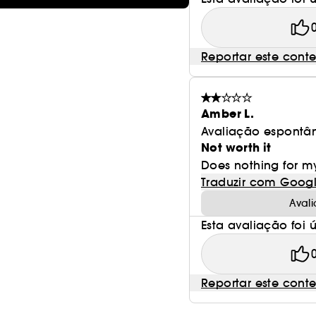
Reportar este cont
Amber L.
Avaliação espontâ
Not worth it
Does nothing for my
Traduzir com Goog
Aval
Esta avaliação foi út
Reportar este cont