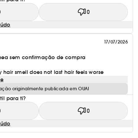
0
0
eúdo
17/07/2026
nea sem confirmação de compra
 hair smell does not last hair feels worse
le
iação originalmente publicada em OUAI
il para ti?
0
0
eúdo