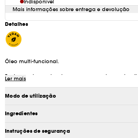
Indisponível
Mais informações sobre entrega e devolução
Detalhes
Óleo multi-funcional.
Fecha pontas espigadas para um acabamento ultra
Ler mais
, este Óleo realça a cor e protege os cabelos dos ef
Modo de utilização
Vegan :
Produtos fabricados com ingredientes de o
Ingredientes
Instruções de segurança