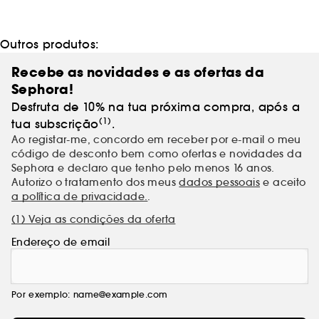
ecologicamente responsável no Mirsalehi Bee
Garden. Os produtos de cuidados capilares à base
de mel da Gisou nutrem, hidratam e fortalecem o
Outros produtos:
cabelo e o couro cabeludo.
Recebe as novidades e as ofertas da
Sephora!
Desfruta de 10% na tua próxima compra, após a
(1)
tua subscrição
.
Ao registar-me, concordo em receber por e-mail o meu
código de desconto bem como ofertas e novidades da
Sephora e declaro que tenho pelo menos 16 anos.
Autorizo o tratamento dos meus
dados pessoais
e aceito
a política de privacidade.
.
(1) Veja as condições da oferta
Endereço de email
Por exemplo: name@example.com