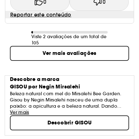
0
0
Reportar este conteúdo
Viste 2 avaliações de um total de
105
Ver mais avaliações
Descobre a marca
GISOU por Negin Mirsalehi
Beleza natural com mel do Mirsalehi Bee Garden.
Gisou by Negin Mirsalehi nasceu de uma dupla
paixão: a apicultura e a beleza natural. Dando
continuidade a seis gerações de apicultores, a
Ver mais
marca cria produtos de cuidados capilares únicos,
Descobrir GISOU
incluindo champôs, máscaras capilares e óleos
capilares, formulados a partir de ingredientes de
excelente qualidade cultivados e colhidos de forma