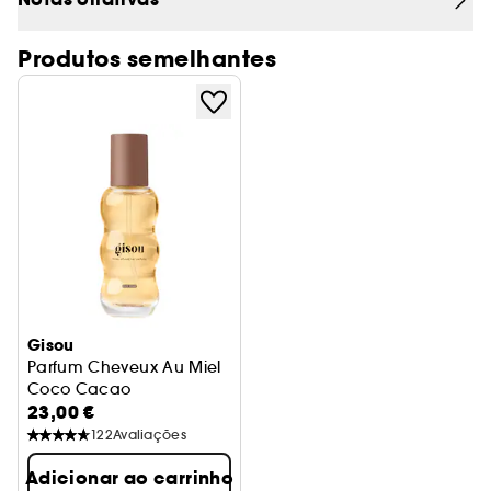
- Hidrata
- Nutre
Produtos semelhantes
- Confere um brilho instantâneo
Gisou
Parfum Cheveux Au Miel
Coco Cacao
23,00 €
122
Avaliações
Adicionar ao carrinho