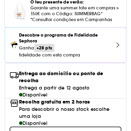
Cuidado corporal perfumado
Leite desmaquilhante
Perfume fresco
Brilho & suavidade
O teu presente de verão:
Creme com cor
Óleo desmaquilhante
Gel de barbear e loção pós-barba
frizz
PHLUR
Coffrets de rosto
Utensílios de beleza rosto
Tratamento anti-vermelhidão
Garante uma summer tote em compras >
Rare Beauty
Ver tudo
Tratamento rosto parafarmácia
Acessórios maquilhagem
Óleos e difusores
Cuidado de unhas
Westman Atelier
150€ com o Código: SUMMERBAG*
Água micelar
Perfume amadeirado
Cuidado do couro cabeludo
Leite desmaquilhante
Cabelo sem brilho
Prada Beauty
Utensílios e acessórios de limpeza
*Consultar condições em Campanhas
Tratamento minimizador dos poros
Rem Beauty
Cremes de olhos
Ver tudo
Tratamento Sephora Collection
Try me
Toalhitas desmaquilhantes
Perfume com baunilha
Volume
Westman Atelier
Pinças
Tratamento reafirmante e lifting
Sephora Collection
Limpeza & esfoliantes
Descobre o programa de Fidelidade
Corpo parafarmácia
Perfume doce
Coloração
Sephora
Tratamento purificante e matificante
Yepoda
Hidratantes
+28 pts
Ganha
Tratamento parafarmácia
Protetor solar cabelo
fidelidade com esta compra
Anti-idade
Solares parafarmácia
Anti-caspa
Entrega ao domicílio ou ponto de
recolha
Entrega a partir de 12 agosto
Disponível
Recolha gratuita em 2 horas
Para descobrir o nosso stock escolhe
uma loja
Disponível