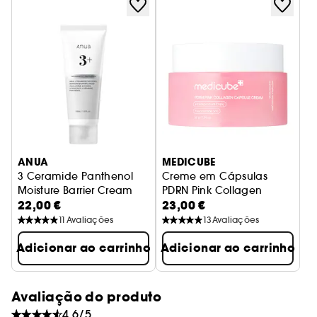
penetra rapidamente
• Fórmula leve que
sem
deixar a pele gordurosa.
pele
• Reforça a barreira cutânea mantendo a
duradouramente hidratada.
ANUA
MEDICUBE
3 Ceramide Panthenol
Creme em Cápsulas
Moisture Barrier Cream
PDRN Pink Collagen
22,00 €
23,00 €
Creme nutritivo com 3 ceramidas
Creme em cápsulas iluminado
11
Avaliações
13
Avaliações
Adicionar ao carrinho
Adicionar ao carrinho
Avaliação do produto
4.6/5