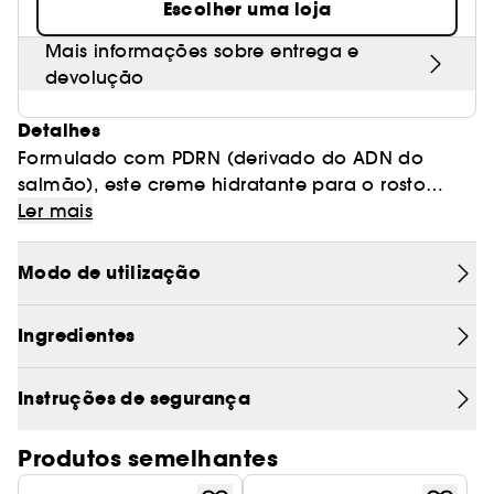
Escolher uma loja
Mais informações sobre entrega e
devolução
Detalhes
Formulado com PDRN (derivado do ADN do
salmão), este creme hidratante para o rosto
contém PDRN de baixo peso molecular que
Ler mais
melhora a absorção
, ajudando a revitalizar
profundamente a pele e a restaurar um brilho
Modo de utilização
saudável e luminoso.
Ingredientes
PORQUE É QUE O ADORAMOS
• Combina o PDRN, o ácido hialurónico e o
colagénio
Instruções de segurança
para hidratar e restaurar a pele.
Melhora a textura da pele
•
e a luminosidade,
deixando um acabamento naturalmente fresco e
Produtos semelhantes
luminoso.