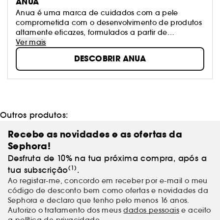
ANUA
Anua é uma marca de cuidados com a pele
comprometida com o desenvolvimento de produtos
altamente eficazes, formulados a partir de
ingredientes naturais e ativos de alta performance.
Ver mais
A nossa missão é tratar as preocupações com a
DESCOBRIR ANUA
pele através de fórmulas suaves, mas eficazes.
Atentos às necessidades dos nossos consumidores,
criamos produtos que atendem especificamente às
necessidades da pele, com fórmulas simples e de
alta performance.
Outros produtos:
Recebe as novidades e as ofertas da
Sephora!
Desfruta de 10% na tua próxima compra, após a
(1)
tua subscrição
.
Ao registar-me, concordo em receber por e-mail o meu
código de desconto bem como ofertas e novidades da
Sephora e declaro que tenho pelo menos 16 anos.
Autorizo o tratamento dos meus
dados pessoais
e aceito
a política de privacidade.
.