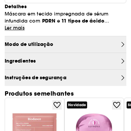
Detalhes
Máscara em tecido impregnada de sérum
PDRN
11 tipos de ácido
infundida com
e
hialurónico
Ler mais
para uma hidratação intensa, um
efeito preenchedor e uma luminosidade visível.
Modo de utilização
PORQUE É QUE A ADORAMOS
Hidratação instantânea e efeito de
•
Ingredientes
preenchedor
: proporciona uma hidratação
imediata e uma pele visivelmente mais
Instruções de segurança
preenchida em poucos minutos.
Firmeza e luminosidade
•
: PDRN (ADN de
salmão), colagénio hidrolisado e ácido
Produtos semelhantes
hialurónico atuam em sinergia para restaurar a
Novidade
S
tonicidade e a luminosidade.
• Ajuste perfeito e conforto ideal: a máscara de
hidrogel ultrafina envolve a pele na perfeição,
favorecendo a absorção e deixando um