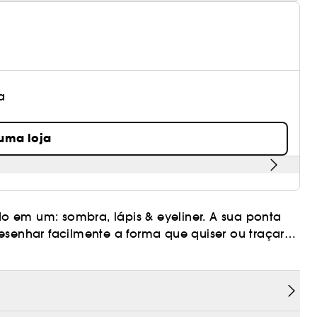
a
 uma loja
o em um: sombra, lápis & eyeliner. A sua ponta
m ativos de origem vegetal (Chá verde, Lírio
pebras.