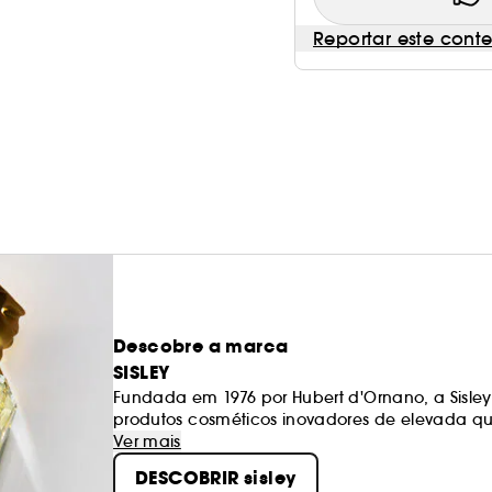
Reportar este cont
Descobre a marca
SISLEY
Fundada em 1976 por Hubert d'Ornano, a Sisle
produtos cosméticos inovadores de elevada qu
e aromaterapia, o uso de extratos naturais de 
Ver mais
garantir resultados visíveis e imediatos na pele.
DESCOBRIR sisley