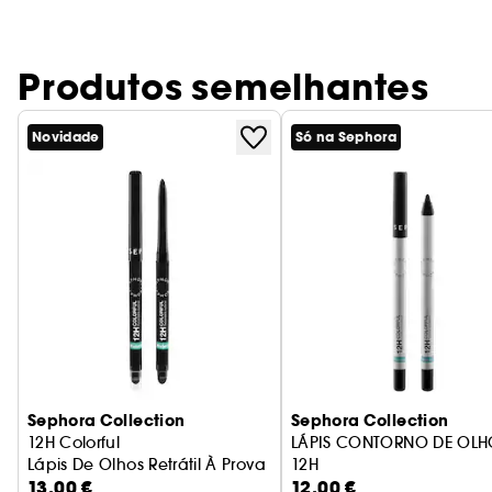
Produtos semelhantes
Novidade
Só na Sephora
Sephora Collection
Sephora Collection
12H Colorful
LÁPIS CONTORNO DE OLH
Lápis De Olhos Retrátil À Prova De Água
12H
13,00 €
12,00 €
LÁPIS DE OLHOS À PROVA