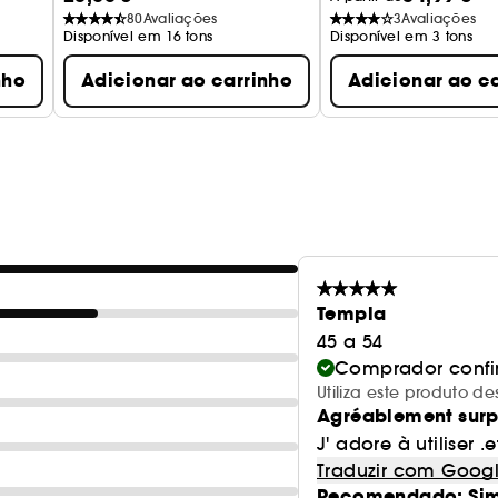
80
Avaliações
3
Avaliações
Disponível em 16 tons
Disponível em 3 tons
nho
Adicionar ao carrinho
Adicionar ao c
Templa
45 a 54
Comprador conf
Utiliza este produto
Agréablement surpri
J' adore à utiliser .
Traduzir com Goog
Recomendado: Si