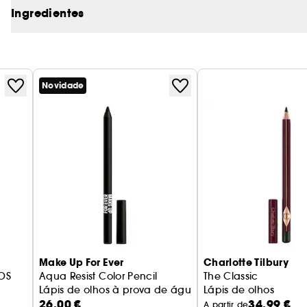
Ingredientes
Novidade
Make Up For Ever
Charlotte Tilbury
OS
Aqua Resist Color Pencil
The Classic
Lápis de olhos à prova de água, ultrafixação 24 h*
Lápis de olhos
26,00 €
34,99 €
 DE ÁGUA
A partir de