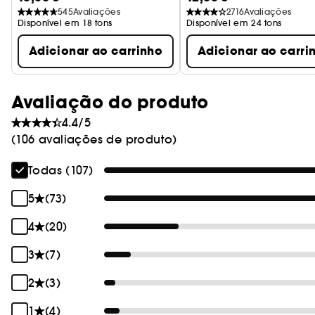
545
Avaliações
2716
Avaliações
Disponível em 18 tons
Disponível em 24 tons
Adicionar ao carrinho
Adicionar ao carri
Avaliação do produto
4.4/5
(106 avaliações de produto)
Todas (107)
5
(73)
4
(20)
3
(7)
2
(3)
1
(4)