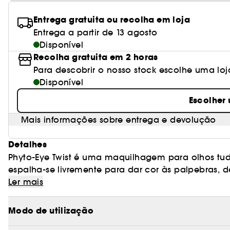
Entrega gratuita ou recolha em loja
Entrega a partir de 13 agosto
Disponível
Recolha gratuita em 2 horas
Para descobrir o nosso stock escolhe uma loj
Disponível
Escolher
Mais informações sobre entrega e devolução
Detalhes
Phyto-Eye Twist é uma maquilhagem para olhos tud
espalha-se livremente para dar cor às palpebras, desenhar facilmente a forma que quiser ou traçar
uma linha de eyeliner. A sua fórmula enriquecida e
Ler mais
Branco, Camélia) cuida da pele delicada das pál
Modo de utilização