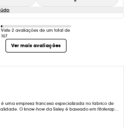
eúdo
Viste 2 avaliações de um total de
107
Ver mais avaliações
y é uma empresa francesa especializada no fabrico de
alidade. O know-how da Sisley é baseado em fitoterapia
plantas e óleos essenciais em produtos para a pele, para