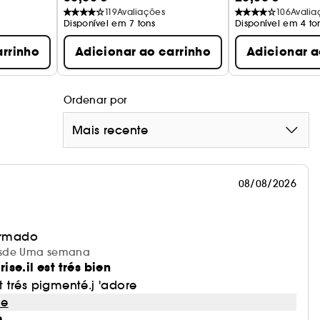
119
Avaliações
106
Avalia
Disponível em 7 tons
Disponível em 4 to
arrinho
Adicionar ao carrinho
Adicionar a
Ordenar por
Mais recente
08/08/2026
irmado
 desde Uma semana
se.il est trés bien
et trés pigmenté.j 'adore
le
m