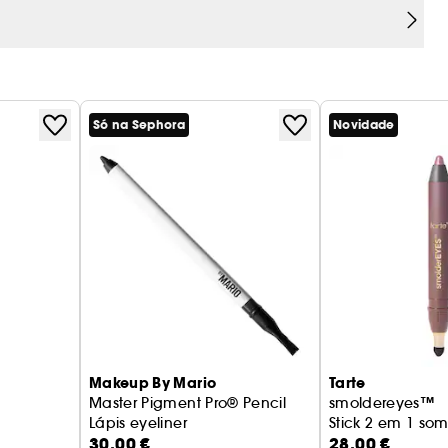
Só na Sephora
Novidade
Makeup By Mario
Tarte
Master Pigment Pro® Pencil
smoldereyes™
Lápis eyeliner
Stick 2 em 1 som
30,00 €
28,00 €