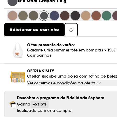
N°4 Steel Crayon 1,5 g
Adicionar ao carrinho
O teu presente de verão:
Garante uma summer tote em compras > 150€
Campanhas
OFERTA SISLEY
Oferta* Recebe uma bolsa com rotina de belez
Ver os termos e condições da oferta
Descobre o programa de Fidelidade Sephora
+53 pts
Ganha
fidelidade com esta compra