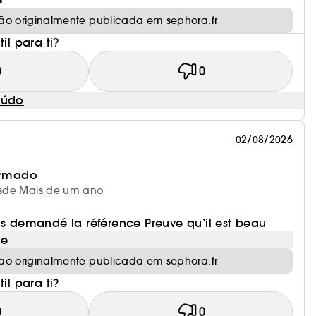
ão originalmente publicada em sephora.fr
il para ti?
0
0
eúdo
02/08/2026
irmado
desde Mais de um ano
is demandé la référence Preuve qu’il est beau
le
ão originalmente publicada em sephora.fr
il para ti?
0
0