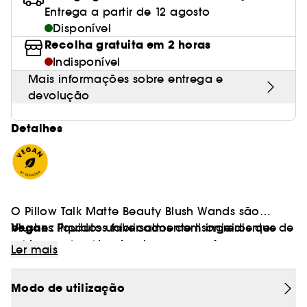
Entrega a partir de 12 agosto
Disponível
Recolha gratuita em 2 horas
Indisponível
Mais informações sobre entrega e
devolução
Detalhes
O Pillow Talk Matte Beauty Blush Wands são
Vegan :
blushes líquidos universalmente lisonjeiros que
Produtos fabricados com ingredientes de
realçam a sua tez. Inspiram-se nas famosas
origem natural.
Ler mais
Beauty Light Wands da Charlotte. Com uma
almofada aplicadora mágica fácil de utilizar,
Modo de utilização
concebida para deslizar sem esforço na pele.