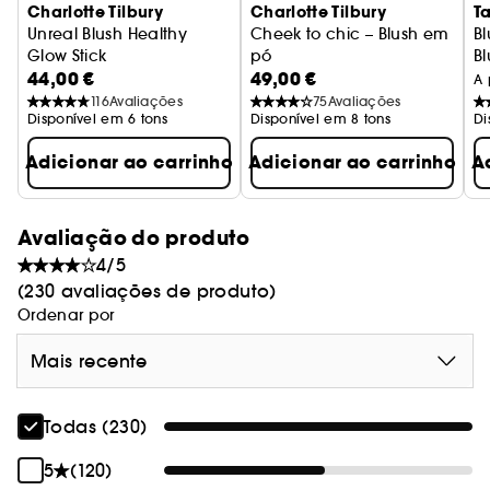
Charlotte Tilbury
Charlotte Tilbury
Ta
Unreal Blush Healthy
Cheek to chic – Blush em
B
Glow Stick
pó
Bl
44,00 €
49,00 €
Blush creme em stick
A 
116
Avaliações
75
Avaliações
Disponível em 6 tons
Disponível em 8 tons
Di
Adicionar ao carrinho
Adicionar ao carrinho
A
Avaliação do produto
4/5
(230 avaliações de produto)
Ordenar por
Mais recente
Todas (230)
5
(120)