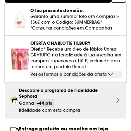
Cuidado corporal perfumado
Leite desmaquilhante
Perfume fresco
Brilho & suavidade
Creme com cor
Óleo desmaquilhante
Gel de barbear e loção pós-barba
frizz
PHLUR
Coffrets de rosto
Utensílios de beleza rosto
Tratamento anti-vermelhidão
Rare Beauty
Ver tudo
Tratamento rosto parafarmácia
Acessórios maquilhagem
Óleos e difusores
O teu presente de verão:
Cuidado de unhas
Westman Atelier
Água micelar
Perfume amadeirado
Cuidado do couro cabeludo
Garante uma summer tote em compras >
Leite desmaquilhante
Cabelo sem brilho
Prada Beauty
Utensílios e acessórios de limpeza
Tratamento minimizador dos poros
Rem Beauty
Cremes de olhos
150€ com o Código: SUMMERBAG*
Ver tudo
Tratamento Sephora Collection
Try me
Toalhitas desmaquilhantes
Perfume com baunilha
Volume
*Consultar condições em Campanhas
Westman Atelier
Pinças
Tratamento reafirmante e lifting
Sephora Collection
Limpeza & esfoliantes
Corpo parafarmácia
Perfume doce
Coloração
OFERTA CHARLOTTE TILBURY
Tratamento purificante e matificante
Yepoda
Hidratantes
Oferta* Recebe um óleo de lábios Unreal
Tratamento parafarmácia
Protetor solar cabelo
GRATUITO na tonalidade à tua escolha em
Anti-idade
compras superiores a 110 €, incluindo pelo
Solares parafarmácia
Anti-caspa
menos um produto Unreal.
Ver os termos e condições da oferta
Descobre o programa de Fidelidade
Sephora
+44 pts
Ganha
fidelidade com esta compra
Entrega gratuita ou recolha em loja