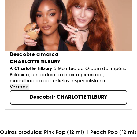
Descobre a marca
CHARLOTTE TILBURY
Charlotte Tilbury
A
é Membro da Ordem do Império
Britânico, fundadora da marca premiada,
maquilhadora das estrelas, especialista em
cuidados do rosto de alto desempenho + criadora
Ver mais
de perfumes inovadores!
Descobrir CHARLOTTE TILBURY
Outros produtos:
Pink Pop (12 ml)
|
Peach Pop (12 ml)