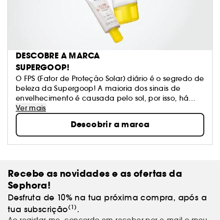
DESCOBRE A MARCA
SUPERGOOP!
O FPS (Fator de Proteção Solar) diário é o segredo de
beleza da Supergoop! A maioria dos sinais de
envelhecimento é causada pelo sol, por isso, há
mais de 15 anos que nos dedicamos a criar FPS
Ver mais
nunca antes vistos com ingredientes inteligentes
Descobrir a marca
que melhoram a tua rotina de beleza. Explora a
nossa seleção exclusivas para todas as
necessidades de pele e estilos de vida. Descobre
um FPS indicado para ti. Todos. Os. Dias.
Recebe as novidades e as ofertas da
Sephora!
Desfruta de 10% na tua próxima compra, após a
(1)
tua subscrição
.
Ao registar-me, concordo em receber por e-mail o meu