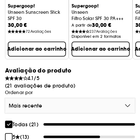
Supergoop!
Supergoop!
S
Unseen Sunscreen Stick
Unseen
G
SPF 30
Filtro Solar SPF 30 PA+++
Fi
30,00 €
30,00 €
3
Stick de proteção solar
A partir de
72
Avaliações
237
Avaliações
Disponível em 2 formatos
Adicionar ao carrinho
Adicionar ao carrinho
A
Avaliação do produto
4.1/5
(21 avaliações de produto)
Ordenar por
Mais recente
Todas (21)
5
(13)