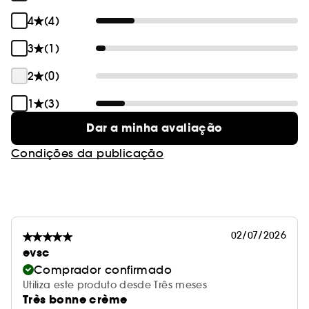
4
(4)
3
(1)
2
(0)
1
(3)
Dar a minha avaliação
Condições da publicação
02/07/2026
evsc
Comprador confirmado
Utiliza este produto desde Três meses
Très bonne crème