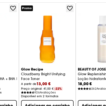
Promo
Glow Recipe
BEAUTY OF JOS
Cloudberry Bright Unifying
Glow Replenishin
PHA + BHA Radiante Melancia Mini
Face Toner
Loção hidratant
13,00 €
18,00 €
Tónico com essência
A partir de
s
Preço original: 
41,00 €
-22%
262
Avali
s
926
Avaliações
Disponível em 2 formatos
arrinho
Adicionar ao carrinho
Adicionar a