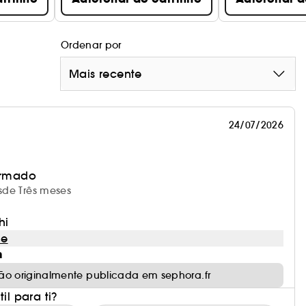
Ordenar por
Mais recente
24/07/2026
irmado
esde Três meses
hi
le
m
ão originalmente publicada em sephora.fr
il para ti?