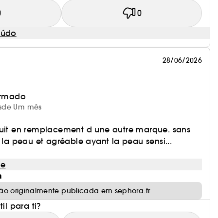
0
0
eúdo
28/06/2026
irmado
desde Um mês
duit en remplacement d une autre marque. sans
r la peau et agréable ayant la peau sensi...
le
m
ão originalmente publicada em sephora.fr
il para ti?