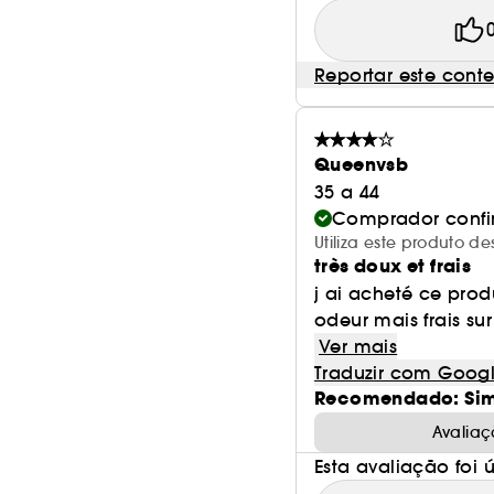
Reportar este cont
Queenvsb
35 a 44
Comprador conf
Utiliza este produto 
très doux et frais
j ai acheté ce pro
odeur mais frais su
Ver mais
Traduzir com Goog
Recomendado: Si
Avaliaç
Esta avaliação foi út