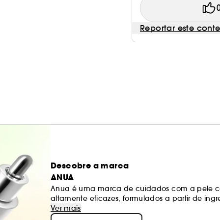
Reportar este cont
Descobre a marca
ANUA
Anua é uma marca de cuidados com a pele c
altamente eficazes, formulados a partir de ingr
missão é tratar as preocupações com a pele at
Ver mais
necessidades dos nossos consumidores, criam