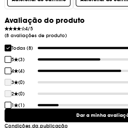
Avaliação do produto
4/5
(8 avaliações de produto)
Todas (8)
5
(3)
4
(4)
3
(0)
2
(0)
1
(1)
Dar a minha avaliaç
Condições da publicação