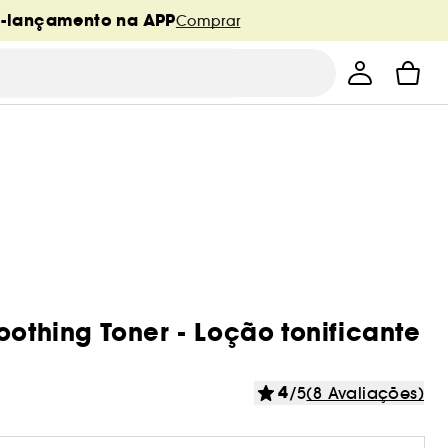
é-lançamento na APP
Comprar
oothing Toner - Loção tonificante
4
/5
(8 Avaliações)