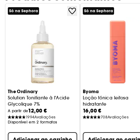
Só na Sephora
Só na Sephora
The Ordinary
Byoma
Solution Tonifiante à l'Acide
Loção tónica leitosa
Glycolique 7%
hidratante
12,00 €
16,00 €
Tónico Exfoliante
Loção tónica calmante
A partir de
1994
Avaliações
708
Avaliações
Disponível em 2 formatos
Adicionar ao carrinho
Adicionar ao carri