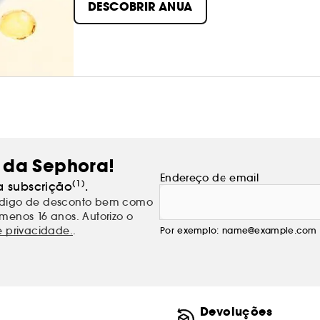
DESCOBRIR ANUA
necessidades da pele, com fórmulas simples e
 da Sephora!
Endereço de email
(1)
a subscrição
.
código de desconto bem como
menos 16 anos. Autorizo o
e privacidade.
.
Por exemplo: name@example.com
Devoluções