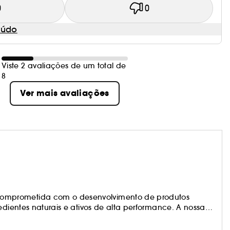
0
0
eúdo
Viste 2 avaliações de um total de
8
Ver mais avaliações
omprometida com o desenvolvimento de produtos
edientes naturais e ativos de alta performance. A nossa
ravés de fórmulas suaves, mas eficazes. Atentos às
os produtos que atendem especificamente às