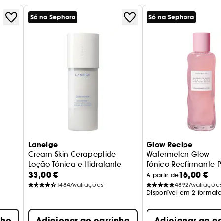
Só na Sephora
Só na Sephora
Laneige
Glow Recipe
Cream Skin Cerapeptide
Watermelon Glow
Loção Tónica e Hidratante
Tónico Reafirmante 
33,00 €
16,00 €
A partir de
1484
Avaliações
4892
Avaliaçõe
Disponível em 2 formato
nho
Adicionar ao carrinho
Adicionar ao c