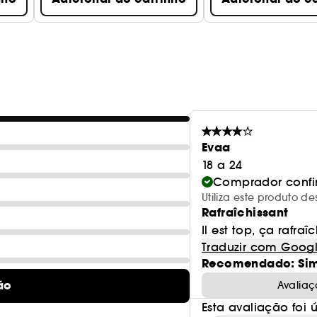
Evaa
18 a 24
Comprador conf
Utiliza este produto d
Rafraîchissant
Il est top, ça rafraîc
Traduzir com Goog
Recomendado: Si
ão
Avaliaç
Esta avaliação foi út