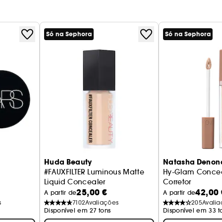
Só na Sephora
Só na Sephora
Huda Beauty
Natasha Denon
#FAUXFILTER Luminous Matte
Hy-Glam Concea
Liquid Concealer
Corretor
25,00 €
42,00 
Antiolheiras Líquido
A partir de
A partir de
s
7102
Avaliações
205
Avali
Disponível em 27 tons
Disponível em 33 t