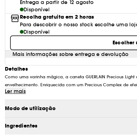
Entrega a partir de 12 agosto
Disponível
Recolha gratuita em 2 horas
Para descobrir o nosso stock escolhe uma loj
Disponível
Escolher
Mais informações sobre entrega e devolução
Detalhes
Como uma varinha mágica, a caneta GUERLAIN Precious Light dis
envelhecimento. Enriquecida com um Precious Complex de efeit
Ler mais
Precious Light revela uma tez natural revigorada, proporcion
dia. Com algumas passagens do pincel, as áreas escuras ficam
Modo de utilização
luz e vitalidade. Os sinais visíveis da fadiga são diminuídos e
aura jovial e é realçada pela subtileza dos subtons dourados.
Ingredientes