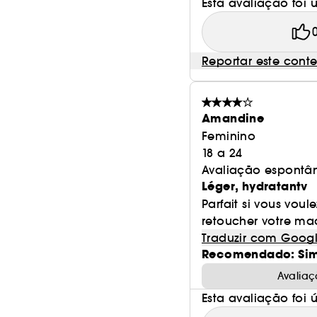
Esta avaliação foi út
Reportar este cont
Amandine
Feminino
18 a 24
Avaliação espontâ
Léger, hydratantv
Parfait si vous vou
retoucher votre ma
Traduzir com Goog
Recomendado: Si
Avaliaç
Esta avaliação foi út