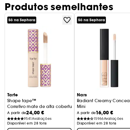
Produtos semelhantes
Só na Sephora
Só na Sephora
Tarte
Nars
Shape tape™
Radiant Creamy Conceal
Corretivo mate de alta cobertura
Mini
24,00 €
16,00 €
Antiolheiras
A partir de
A partir de
9541
Avaliações
15966
Avaliações
Disponível em 28 tons
Disponível em 28 tons