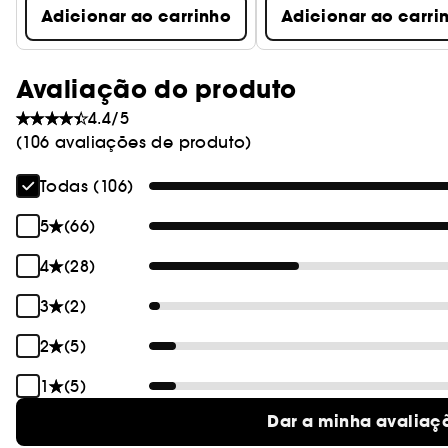
Adicionar ao carrinho
Adicionar ao carri
Avaliação do produto
4.4/5
(106 avaliações de produto)
Todas (106)
5
(66)
4
(28)
3
(2)
2
(5)
1
(5)
Dar a minha avaliaç