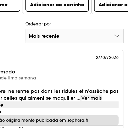
-me
Adicionar ao carrinho
Adicionar a
Ordenar por
Mais recente
27/07/2026
irmado
 desde Uma semana
re, ne rentre pas dans les ridules et n’assèche pas
r celles qui aiment se maquiller ...
Ver mais
le
m
ão originalmente publicada em sephora.fr