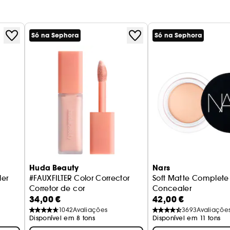
Só na Sephora
Só na Sephora
Huda Beauty
Nars
er
#FAUXFILTER Color Corrector
Soft Matte Complete
Corretor de cor
Concealer
34,00 €
42,00 €
Antiolheiras
1042
Avaliações
3693
Avaliaçõe
Disponível em 8 tons
Disponível em 11 tons