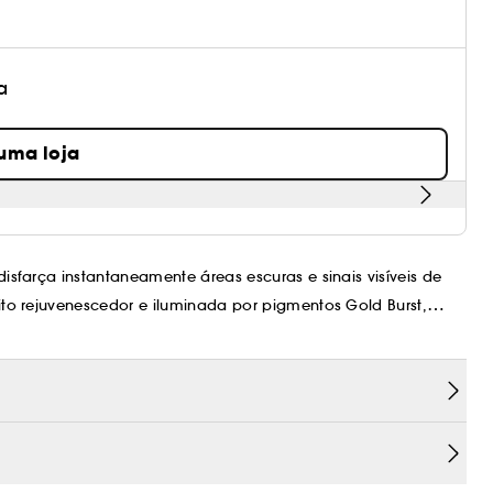
a
 uma loja
farça instantaneamente áreas escuras e sinais visíveis de
o rejuvenescedor e iluminada por pigmentos Gold Burst,
ando à pele a luminosidade da juventude renovada dia após
 iluminadas. O rosto parece luminoso e descansado e irradia
 o contorno dos olhos parece revigorado. A tez brilha com uma