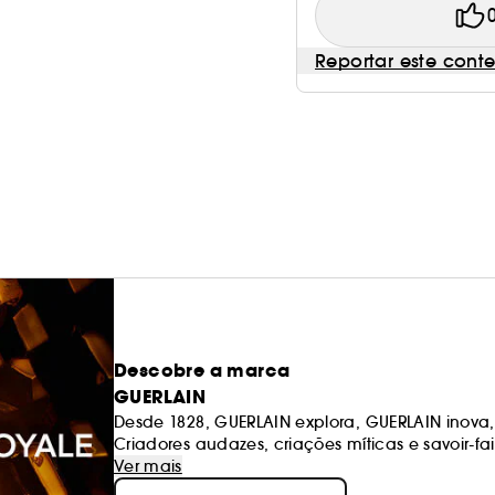
Reportar este cont
Descobre a marca
GUERLAIN
Desde 1828, GUERLAIN explora, GUERLAIN inova,
Criadores audazes, criações míticas e savoir-fai
Dia após dia, GUERLAIN trabalha incessanteme
Ver mais
uma beleza alegre e radiante, uma filosofia 