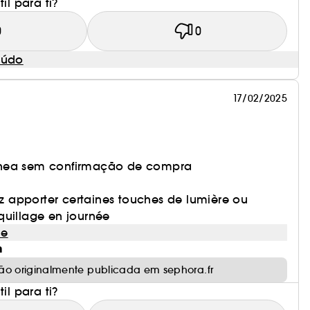
il para ti?
0
0
eúdo
17/02/2025
nea sem confirmação de compra
lez apporter certaines touches de lumière ou
quillage en journée
le
m
ão originalmente publicada em sephora.fr
il para ti?