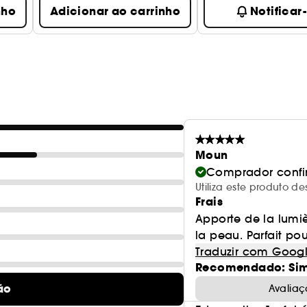
nho
Adicionar ao carrinho
Notificar
Moun
Comprador conf
Utiliza este produto
Frais
Apporte de la lumiè
la peau. Parfait pou
Traduzir com Goog
Recomendado: Si
ão
Avaliaç