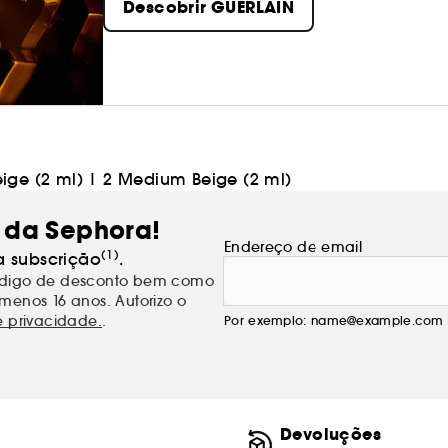
Descobrir GUERLAIN
eige (2 ml)
|
2 Medium Beige (2 ml)
 da Sephora!
Endereço de email
(1)
a subscrição
.
código de desconto bem como
menos 16 anos. Autorizo o
e privacidade.
.
Por exemplo: name@example.com
Devoluções