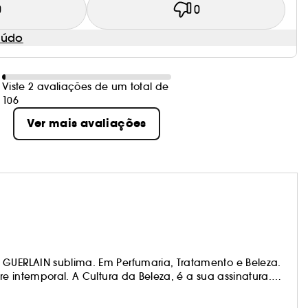
0
0
eúdo
Viste 2 avaliações de um total de
106
Ver mais avaliações
 GUERLAIN sublima. Em Perfumaria, Tratamento e Beleza.
re intemporal. A Cultura da Beleza, é a sua assinatura.
nte para sublimar a beleza feminina. Uma promessa de
que toma forma na Maison Guerlain 68 Champs-Elysées.