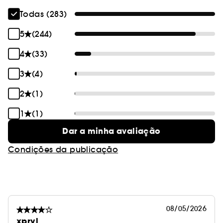
Todas (283)
5
(244)
4
(33)
3
(4)
2
(1)
1
(1)
Dar a minha avaliação
Condições da publicação
08/05/2026
xpryl