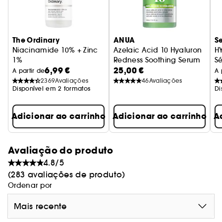
The Ordinary
ANUA
S
Niacinamide 10% + Zinc
Azelaic Acid 10 Hyaluron
H
1%
Redness Soothing Serum
S
6,99 €
25,00 €
Sérum Anti-Imperfeições
Sérum anti-imperfeições
A partir de
A 
2369
Avaliações
46
Avaliações
Disponível em 2 formatos
Di
Adicionar ao carrinho
Adicionar ao carrinho
A
Avaliação do produto
4.8/5
(283 avaliações de produto)
Ordenar por
Mais recente