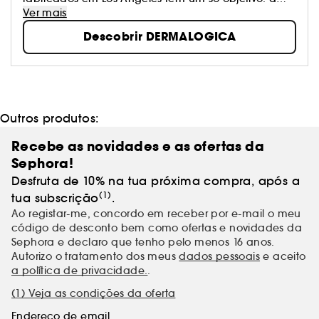
saúde da tua pele, sem rituais fúteis, sem curas
Ver mais
milagrosas, sem falsas promessas. Por isso, criaram
Descobrir DERMALOGICA
produtos que combinam o melhor da natureza e da
tecnologia. Esta é a razão pela qual a Dermalogica
é a escolha número 1 dos institutos de beleza em
todo o mundo!
Outros produtos:
Recebe as novidades e as ofertas da
Sephora!
Desfruta de 10% na tua próxima compra, após a
(1)
tua subscrição
.
Ao registar-me, concordo em receber por e-mail o meu
código de desconto bem como ofertas e novidades da
Sephora e declaro que tenho pelo menos 16 anos.
Autorizo o tratamento dos meus
dados pessoais
e aceito
a política de privacidade.
.
(1) Veja as condições da oferta
Endereço de email