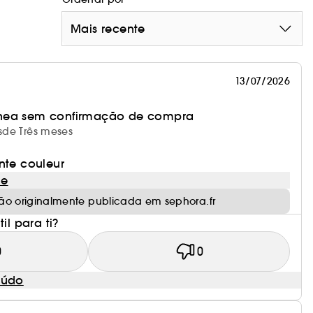
Mais recente
13/07/2026
nea sem confirmação de compra
esde Três meses
nte couleur
le
ão originalmente publicada em sephora.fr
il para ti?
0
0
eúdo