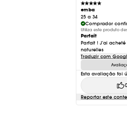
emba
25 a 34
Comprador conf
Utiliza este produto
Parfait
Parfait ! J’ai achet
naturelles
Traduzir com Goog
Avaliaç
Esta avaliação foi út
Reportar este cont