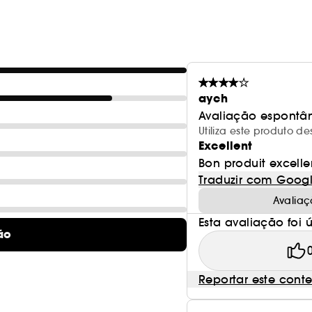
Alguém falou em brilho?
aych
Avaliação espontâ
Utiliza este produto d
Excellent
Bon produit excelle
Traduzir com Goog
Avaliaç
Esta avaliação foi út
ão
Reportar este cont