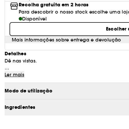
Recolha gratuita em 2 horas
Para descobrir o nosso stock escolhe uma loj
Disponível
Escolher
Mais informações sobre entrega e devolução
Detalhes
Dê nas vistas.
Conforto incrível, brilho que reflete a luz. Um gloss
Ler mais
aplicado. Gloss em stick, preenche os lábios com u
Modo de utilização
Efeito preenchimento de lábios. Conforto extremo, br
Ingredientes
Tons cuidadosamente pensados que complementam 
suave a média.