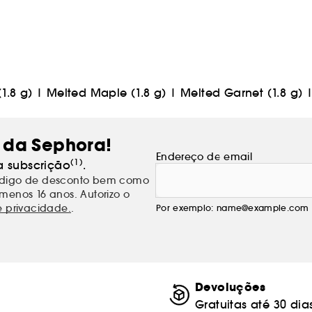
1.8 g)
|
Melted Maple (1.8 g)
|
Melted Garnet (1.8 g)
 da Sephora!
Endereço de email
(1)
a subscrição
.
código de desconto bem como
menos 16 anos. Autorizo o
e privacidade.
.
Por exemplo: name@example.com
Devoluções
Gratuitas até 30 dia