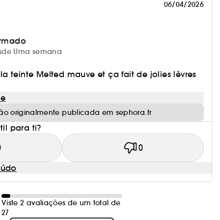
06/04/2026
irmado
 desde Uma semana
é la teinte Melted mauve et ça fait de jolies lèvres
le
ão originalmente publicada em sephora.fr
il para ti?
0
0
eúdo
Viste 2 avaliações de um total de
27