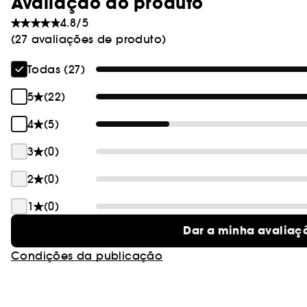
Avaliação do produto
4.8/5
(27 avaliações de produto)
Todas (27)
5
(22)
4
(5)
3
(0)
2
(0)
1
(0)
Dar a minha avaliaç
Condições da publicação