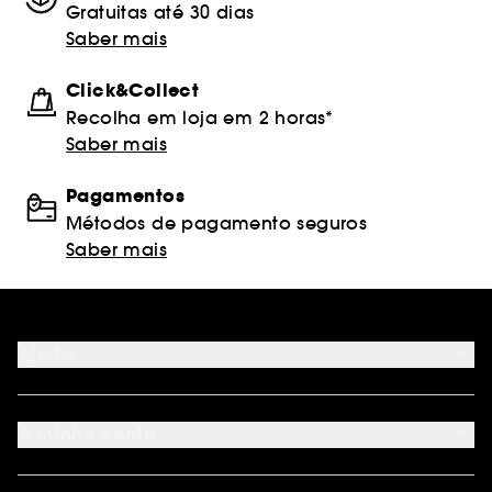
Gratuitas até 30 dias
Saber mais
Click&Collect
Recolha em loja em 2 horas*
Saber mais
Pagamentos
Métodos de pagamento seguros
Saber mais
Ajuda
FAQ
Métodos de pagamento
A minha conta
Condições de Entrega
Devoluções
Seguir encomenda
Cartão oferta digital