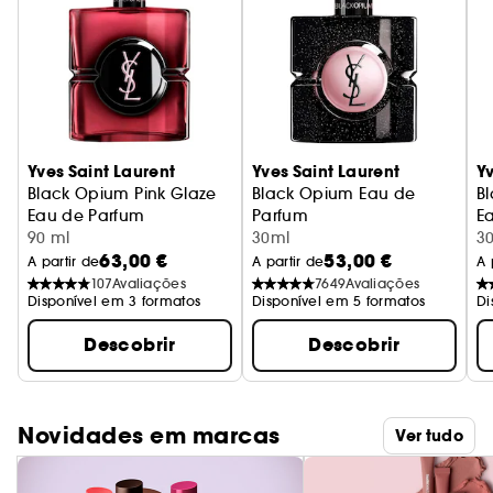
Yves Saint Laurent
Yves Saint Laurent
Yv
Black Opium Pink Glaze
Black Opium Eau de
B
Eau de Parfum
Parfum
E
90 ml
30ml
3
63,00 €
53,00 €
A partir de
A partir de
A 
107
Avaliações
7649
Avaliações
Disponível em 3 formatos
Disponível em 5 formatos
Di
Descobrir
Descobrir
Novidades em marcas
Ver tudo