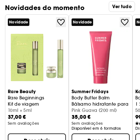
Novidades do momento
Ver tudo
Novidade
Novidade
N
Rare Beauty
Summer Fridays
K
Rare Beginnings
Body Butter Balm
Bo
Kit de viagem
Bálsamo hidratante para o c
| 
10ml + 5ml
Pink Guava (200 ml)
E
5
37,00 €
35,00 €
9
Sem avaliações
Sem avaliações
Disponível em 6 formatos
Di