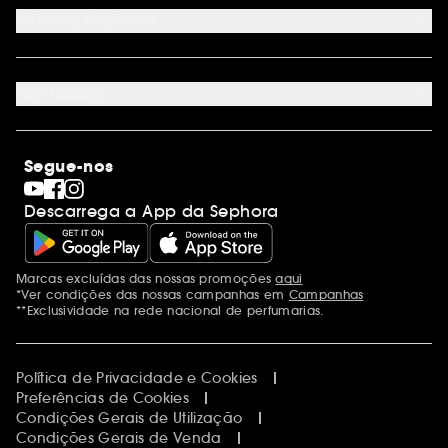
Programa de Fidelidade
Cartão oferta físico
Sobre a Sephora
Cartão oferta empresas
Site Map
Juntar Sephora
Contacta-nos
Sephora Prize 2026
Novidades
Blog Sephora
Lojas
Saldos
Os nossos compromissos
Maquilhagem
Internacional
Segue-nos
Dia dos Namorados
Descobrir a Sephora
Dia do Pai
Código promocional Sephora
Descarrega a App da Sephora
Dia da Mãe
Calendários do Advento
Singles' Day
Black Friday
Marcas excluídas das nossas promoções
aqui
Menções adicionais
Cyber Monday
*Ver condições das nossas campanhas em
Campanhas
Blue Monday
**Exclusividade na rede nacional de perfumarias.
Política de Privacidade e Cookies
Preferências de Cookies
Condições Gerais de Utilização
Condições Gerais de Venda