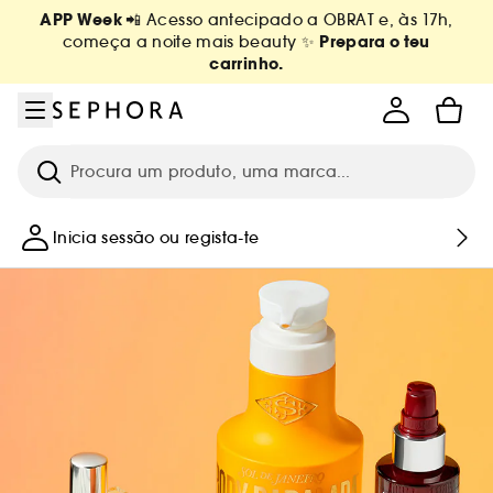
Ir para o menu
Ir para o conteúdo principal
Ir para o rodapé
APP Week
📲 Acesso antecipado a OBRAT e, às 17h,
Prepara o teu
começa a noite mais beauty ✨
carrinho.
Pesquisar
Inicia sessão ou regista-te