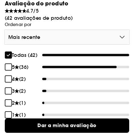
à sua maneira.”
Avaliação do produto
4.7/5
(42 avaliações de produto)
Ordenar por
Mais recente
Todas (42)
5
(36)
4
(2)
3
(2)
2
(1)
1
(1)
Dar a minha avaliação